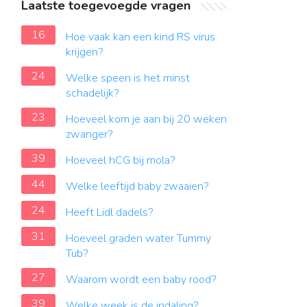
Laatste toegevoegde vragen
16
Hoe vaak kan een kind RS virus
krijgen?
24
Welke speen is het minst
schadelijk?
23
Hoeveel kom je aan bij 20 weken
zwanger?
39
Hoeveel hCG bij mola?
44
Welke leeftijd baby zwaaien?
24
Heeft Lidl dadels?
31
Hoeveel graden water Tummy
Tub?
27
Waarom wordt een baby rood?
39
Welke week is de indaling?