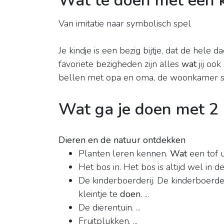
Wat te doen met een k
Van imitatie naar symbolisch spel
Je kindje is een bezig bijtje, dat de hele
favoriete bezigheden zijn alles
wat
jij ook
bellen met opa en oma, de woonkamer st
Wat ga je doen met 2 
Dieren en de natuur ontdekken
Planten leren kennen.
Wat
een tof u
Het bos in. Het bos is altijd wel in de 
De kinderboerderij. De kinderboerderi
kleintje te
doen
. ...
De dierentuin. ...
Fruitplukken. ...