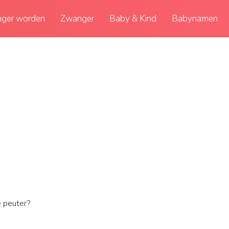
ger worden
Zwanger
Baby & Kind
Babynamen
 peuter?