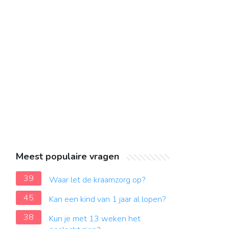
Meest populaire vragen
39
Waar let de kraamzorg op?
45
Kan een kind van 1 jaar al lopen?
38
Kun je met 13 weken het