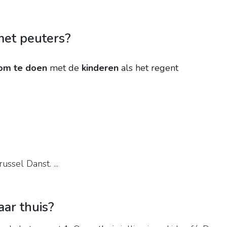
met peuters?
om te doen
met de
kinderen
als het regent
ussel Danst. ...
aar thuis?