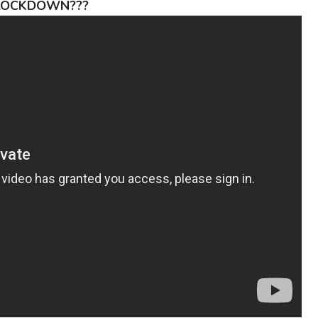
S LOCKDOWN???