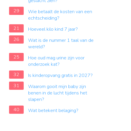
geslacht zien?
29
Wie betaalt de kosten van een
echtscheiding?
21
Hoeveel kilo kind 7 jaar?
26
Wat is de nummer 1 taal van de
wereld?
25
Hoe oud mag urine zijn voor
onderzoek kat?
32
Is kinderopvang gratis in 2027?
31
Waarom gooit mijn baby zijn
benen in de lucht tijdens het
slapen?
40
Wat betekent belaging?