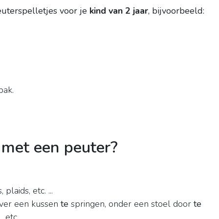
euterspelletjes voor je
kind van 2 jaar
, bijvoorbeeld:
bak.
 met een peuter?
laids, etc. ...
over een kussen
te
springen, onder een stoel door
te
tc. ...