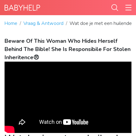
Home
Vraag & Antwoord
Wat doe je met een huilende 
Beware Of This Woman Who Hides Herself
Behind The Bible! She Is Responsibile For Stolen
Inheritence😠