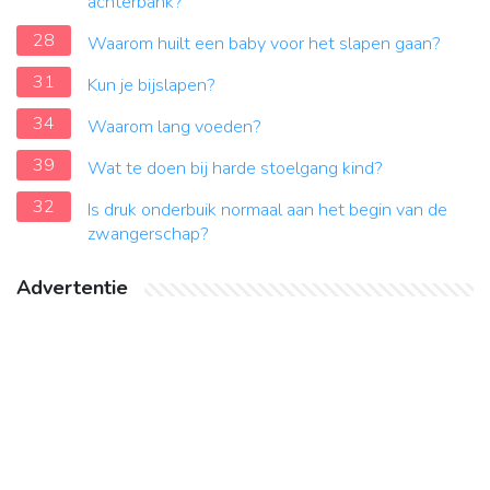
achterbank?
28
Waarom huilt een baby voor het slapen gaan?
31
Kun je bijslapen?
34
Waarom lang voeden?
39
Wat te doen bij harde stoelgang kind?
32
Is druk onderbuik normaal aan het begin van de
zwangerschap?
Advertentie