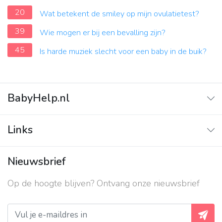
20
Wat betekent de smiley op mijn ovulatietest?
39
Wie mogen er bij een bevalling zijn?
45
Is harde muziek slecht voor een baby in de buik?
BabyHelp.nl
Home
Links
Vraag & Antwoord
Adverteren
Nieuwsbrief
Contact
Op de hoogte blijven? Ontvang onze nieuwsbrief
Over ons
Privacy beleid