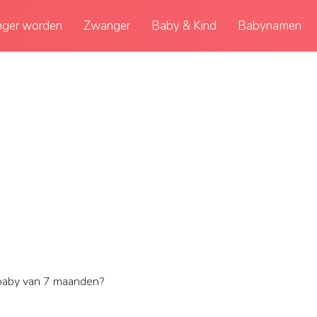
ger worden
Zwanger
Baby & Kind
Babynamen
baby van 7 maanden?