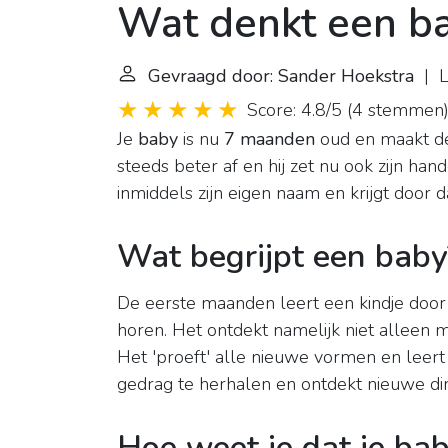
Wat denkt een b
Gevraagd door: Sander Hoekstra
| L
Score: 4.8/5
(
4 stemmen
Je
baby
is nu
7 maanden
oud en maakt 
steeds beter af en hij zet nu ook zijn hand
inmiddels zijn eigen naam en krijgt door d
Wat begrijpt een baby
De eerste maanden leert een kindje door te
horen. Het ontdekt namelijk niet alleen 
Het 'proeft' alle nieuwe vormen en leer
gedrag te herhalen en ontdekt nieuwe di
Hoe weet je dat je ba