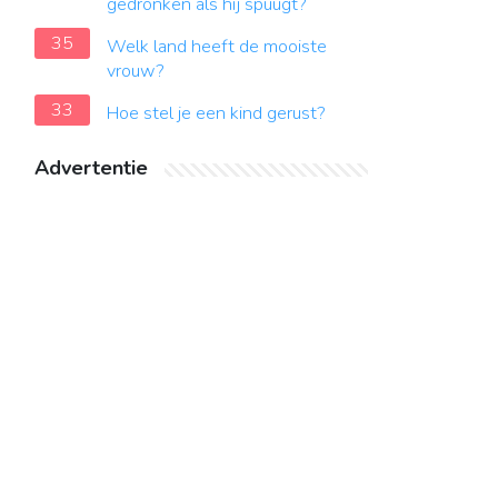
gedronken als hij spuugt?
35
Welk land heeft de mooiste
vrouw?
33
Hoe stel je een kind gerust?
Advertentie