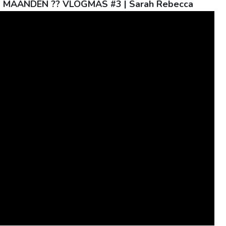
7 MAANDEN ?? VLOGMAS #3 | Sarah Rebecca