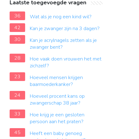
Laatste toegevoegde vragen
36
Wat als je nog een kind wil?
42
Kan je zwanger zijn na 3 dagen?
30
Kan je acrylnagels zetten als je
zwanger bent?
28
Hoe vaak doen vrouwen het met
zichzelf?
23
Hoeveel mensen krijgen
baarmoederkanker?
24
Hoeveel procent kans op
zwangerschap 38 jaar?
33
Hoe krijg je een gesloten
persoon aan het praten?
45
Heeft een baby genoeg