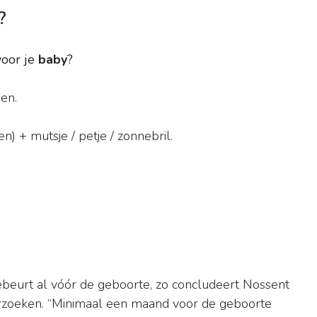
?
oor je
baby
?
en.
n) + mutsje / petje / zonnebril.
ebeurt al vóór de geboorte, zo concludeert Nossent
erzoeken. “Minimaal een maand voor de geboorte