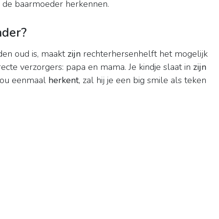
en de baarmoeder herkennen.
ader?
en oud is, maakt
zijn
rechterhersenhelft het mogelijk
recte verzorgers: papa en mama. Je kindje slaat in
zijn
jou eenmaal
herkent
, zal hij je een big smile als teken