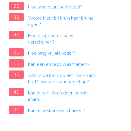
38
Hoe lang duurt bedritueel?
32
Welke kleur bij bruin haar bruine
ogen?
44
Hoe pasgeboren baby
verschonen?
26
Hoe lang vrij als vader?
15
Kan een embryo waarnemen?
40
Wat is de kans op een miskraam
bij 12 weken zwangerschap?
40
Kan je een Nikah doen zonder
imam?
44
Kan je bekken verschuiven?