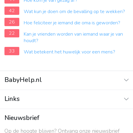
Hoe kom je van gezag af?
42
Wat kun je doen om de bevalling op te wekken?
26
Hoe feliciteer je iemand die oma is geworden?
22
Kan je vrienden worden van iemand waar je van
houdt?
33
Wat betekent het huwelijk voor een mens?
BabyHelp.nl
Home
Links
Vraag & Antwoord
Adverteren
Nieuwsbrief
Contact
Op de hoogte blijven? Ontvang onze nieuwsbrief
Over ons