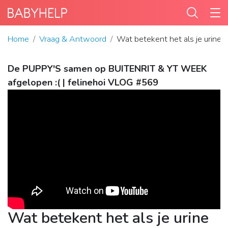
Home
Vraag & Antwoord
Wat betekent het als je urine n
De PUPPY'S samen op BUITENRIT & YT WEEK
afgelopen :( | felinehoi VLOG #569
Wat betekent het als je urine