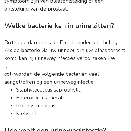
symptoom zijn van blaasontsteking of een
ontsteking van de prostaat
.
Welke bacterie kan in urine zitten?
Buiten de darmen is de E. coli minder onschuldig.
Als de
bacterie
via uw urinebuis in uw blaas terecht
komt,
kan
hij urineweginfecties veroorzaken. De E.
...
coli worden de volgende bacteriën veel
aangetroffen bij een urineweginfectie:
Staphylococcus saprophytic;
Enterococcus faecalis;
Proteus mirabilis;
Klebsiella.
Hoe voelt een urineweginfectie?