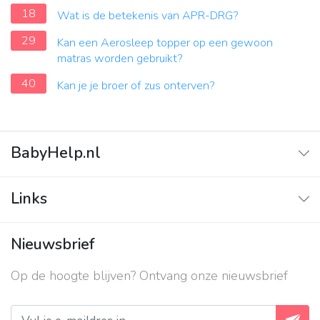
18
Wat is de betekenis van APR-DRG?
29
Kan een Aerosleep topper op een gewoon
matras worden gebruikt?
40
Kan je je broer of zus onterven?
BabyHelp.nl
Home
Links
Vraag & Antwoord
Adverteren
Nieuwsbrief
Contact
Op de hoogte blijven? Ontvang onze nieuwsbrief
Over ons
Privacy beleid