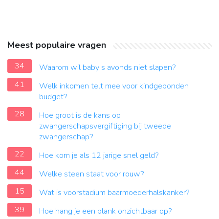
Meest populaire vragen
34
Waarom wil baby s avonds niet slapen?
41
Welk inkomen telt mee voor kindgebonden
budget?
28
Hoe groot is de kans op
zwangerschapsvergiftiging bij tweede
zwangerschap?
22
Hoe kom je als 12 jarige snel geld?
44
Welke steen staat voor rouw?
15
Wat is voorstadium baarmoederhalskanker?
39
Hoe hang je een plank onzichtbaar op?