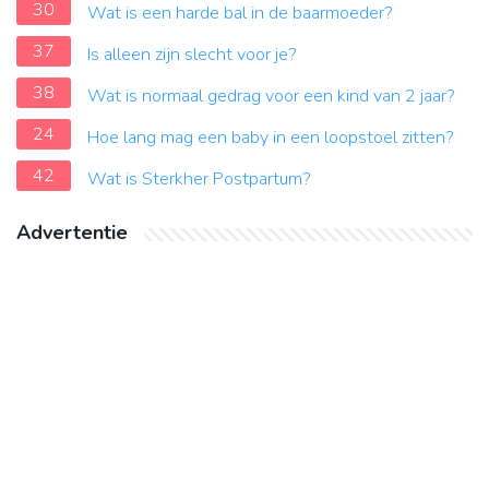
30
Wat is een harde bal in de baarmoeder?
37
Is alleen zijn slecht voor je?
38
Wat is normaal gedrag voor een kind van 2 jaar?
24
Hoe lang mag een baby in een loopstoel zitten?
42
Wat is Sterkher Postpartum?
Advertentie