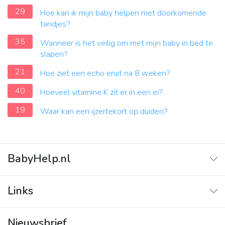
29
Hoe kan ik mijn baby helpen met doorkomende
tandjes?
35
Wanneer is het veilig om met mijn baby in bed te
slapen?
21
Hoe ziet een echo eruit na 8 weken?
40
Hoeveel vitamine K zit er in een ei?
19
Waar kan een ijzertekort op duiden?
BabyHelp.nl
Home
Links
Vraag & Antwoord
Adverteren
Nieuwsbrief