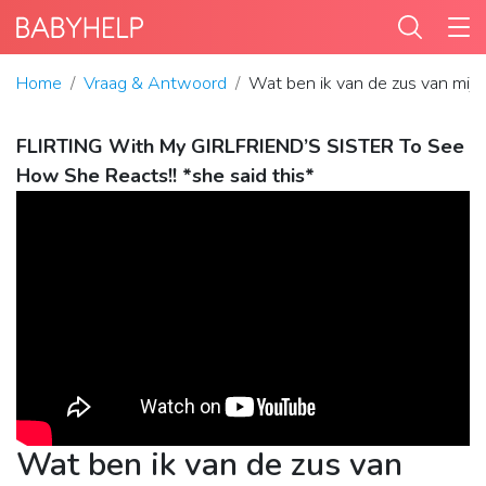
Home
Vraag & Antwoord
Wat ben ik van de zus van mijn
FLIRTING With My GIRLFRIEND’S SISTER To See
How She Reacts!! *she said this*
Wat ben ik van de zus van