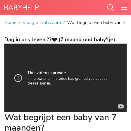
Home
Vraag & Antwoord
Wat begrijpt een baby van 7 
Dag in ons leven!??❤️ (7 maand oud baby'tje)
Wat begrijpt een baby van 7
maanden?