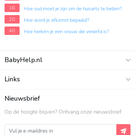
16
Hoe oud moet je zijn om de huisarts te bellen?
20
Hoe word je afkomst bepaald?
40
Hoe herken je een vrouw die verliefd is?
BabyHelp.nl
Home
Links
Vraag & Antwoord
Adverteren
Nieuwsbrief
Contact
Op de hoogte blijven? Ontvang onze nieuwsbrief
Over ons
Privacy beleid