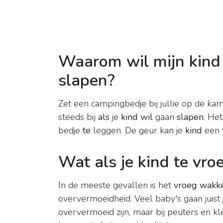
Waarom wil mijn kind n
slapen?
Zet een campingbedje bij jullie op de ka
steeds bij
als
je
kind wil
gaan
slapen
. He
bedje
te
leggen. De geur kan je
kind
een v
Wat als je kind te vr
In de meeste gevallen is het
vroeg wakk
oververmoeidheid. Veel baby's gaan juist 
oververmoeid zijn, maar bij peuters en kleu