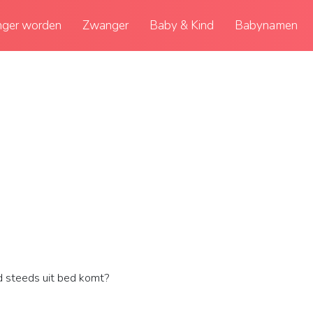
ger worden
Zwanger
Baby & Kind
Babynamen
d steeds uit bed komt?