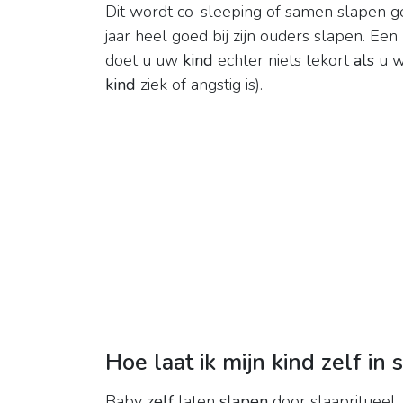
Dit wordt co-sleeping of samen slapen 
jaar heel goed bij zijn ouders slapen. Een
doet u uw
kind
echter niets tekort
als
u wi
kind
ziek of angstig is).
Hoe laat ik mijn kind zelf in 
Baby
zelf
laten
slapen
door slaapritueel