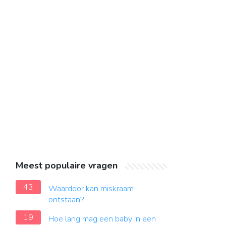
Meest populaire vragen
43
Waardoor kan miskraam
ontstaan?
19
Hoe lang mag een baby in een