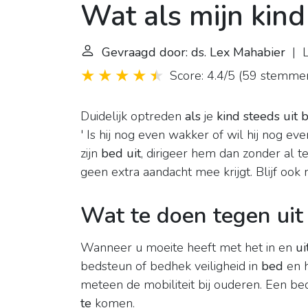
Wat als mijn kind
Gevraagd door: ds. Lex Mahabier
| L
Score: 4.4/5
(
59 stemme
Duidelijk optreden
als
je
kind steeds uit 
' Is hij nog even wakker of wil hij nog ev
zijn
bed uit
, dirigeer hem dan zonder al t
geen extra aandacht mee krijgt. Blijf ook n
Wat te doen tegen uit
Wanneer u moeite heeft met het in en
ui
bedsteun of bedhek veiligheid in
bed
en h
meteen de mobiliteit bij ouderen. Een b
te
komen.