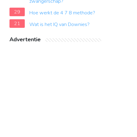
zwangerschap?
29
Hoe werkt de 4 7 8 methode?
21
Wat is het IQ van Downies?
Advertentie