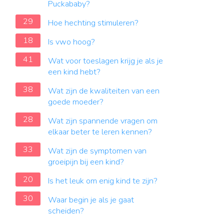
Puckababy?
29
Hoe hechting stimuleren?
18
Is vwo hoog?
41
Wat voor toeslagen krijg je als je
een kind hebt?
38
Wat zijn de kwaliteiten van een
goede moeder?
28
Wat zijn spannende vragen om
elkaar beter te leren kennen?
33
Wat zijn de symptomen van
groeipijn bij een kind?
20
Is het leuk om enig kind te zijn?
30
Waar begin je als je gaat
scheiden?