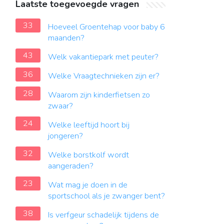
Laatste toegevoegde vragen
33
Hoeveel Groentehap voor baby 6
maanden?
43
Welk vakantiepark met peuter?
36
Welke Vraagtechnieken zijn er?
28
Waarom zijn kinderfietsen zo
zwaar?
24
Welke leeftijd hoort bij
jongeren?
32
Welke borstkolf wordt
aangeraden?
23
Wat mag je doen in de
sportschool als je zwanger bent?
38
Is verfgeur schadelijk tijdens de