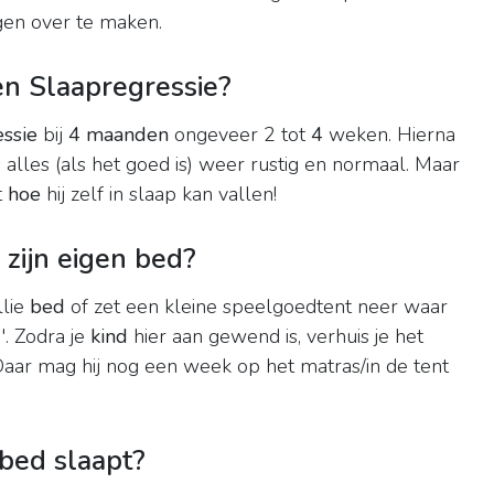
gen over te maken.
n Slaapregressie?
essie
bij
4 maanden
ongeveer 2 tot
4
weken. Hierna
 alles (als het goed is) weer rustig en normaal. Maar
t
hoe
hij zelf in slaap kan vallen!
n zijn eigen bed?
llie
bed
of zet een kleine speelgoedtent neer waar
. Zodra je
kind
hier aan gewend is, verhuis je het
aar mag hij nog een week op het matras/in de tent
n bed slaapt?