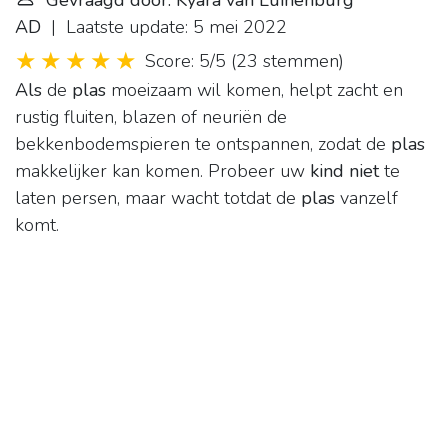
Gevraagd door: Kyara van Luinenburg
AD
| Laatste update: 5 mei 2022
Score: 5/5
(
23 stemmen
)
Als
de
plas
moeizaam wil komen, helpt zacht en
rustig fluiten, blazen of neuriën de
bekkenbodemspieren te ontspannen, zodat de
plas
makkelijker kan komen. Probeer uw
kind niet
te
laten persen, maar wacht totdat de
plas
vanzelf
komt.