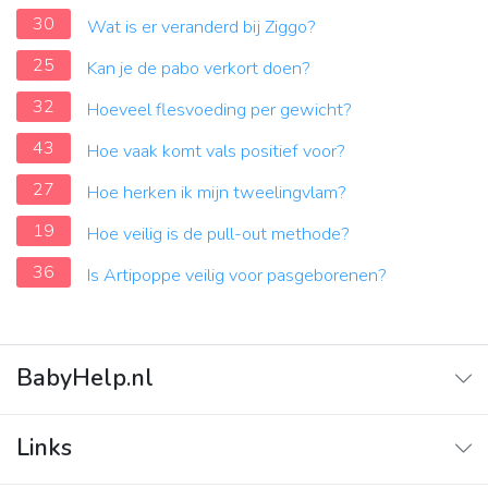
30
Wat is er veranderd bij Ziggo?
25
Kan je de pabo verkort doen?
32
Hoeveel flesvoeding per gewicht?
43
Hoe vaak komt vals positief voor?
27
Hoe herken ik mijn tweelingvlam?
19
Hoe veilig is de pull-out methode?
36
Is Artipoppe veilig voor pasgeborenen?
BabyHelp.nl
Home
Links
Vraag & Antwoord
Adverteren