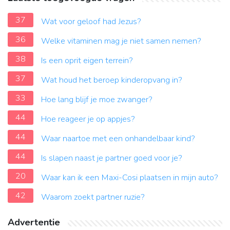
37
Wat voor geloof had Jezus?
36
Welke vitaminen mag je niet samen nemen?
38
Is een oprit eigen terrein?
37
Wat houd het beroep kinderopvang in?
33
Hoe lang blijf je moe zwanger?
44
Hoe reageer je op appjes?
44
Waar naartoe met een onhandelbaar kind?
44
Is slapen naast je partner goed voor je?
20
Waar kan ik een Maxi-Cosi plaatsen in mijn auto?
42
Waarom zoekt partner ruzie?
Advertentie