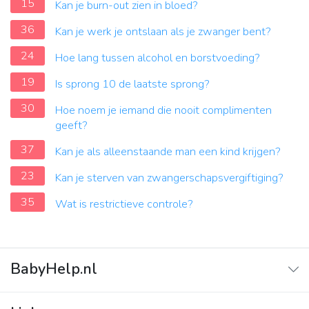
15
Kan je burn-out zien in bloed?
36
Kan je werk je ontslaan als je zwanger bent?
24
Hoe lang tussen alcohol en borstvoeding?
19
Is sprong 10 de laatste sprong?
30
Hoe noem je iemand die nooit complimenten
geeft?
37
Kan je als alleenstaande man een kind krijgen?
23
Kan je sterven van zwangerschapsvergiftiging?
35
Wat is restrictieve controle?
BabyHelp.nl
Home