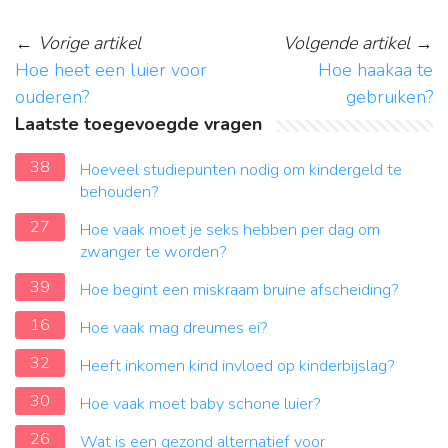
←
Vorige artikel
Volgende artikel
→
Hoe heet een luier voor
Hoe haakaa te
ouderen?
gebruiken?
Laatste toegevoegde vragen
38
Hoeveel studiepunten nodig om kindergeld te
behouden?
27
Hoe vaak moet je seks hebben per dag om
zwanger te worden?
39
Hoe begint een miskraam bruine afscheiding?
16
Hoe vaak mag dreumes ei?
32
Heeft inkomen kind invloed op kinderbijslag?
30
Hoe vaak moet baby schone luier?
26
Wat is een gezond alternatief voor