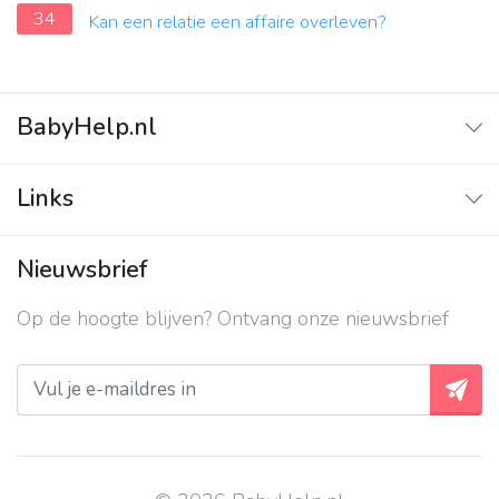
34
Kan een relatie een affaire overleven?
BabyHelp.nl
Home
Links
Vraag & Antwoord
Adverteren
Nieuwsbrief
Contact
Op de hoogte blijven? Ontvang onze nieuwsbrief
Over ons
Privacy beleid