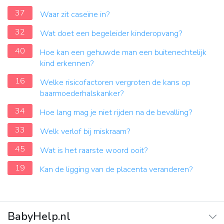
37
Waar zit caseïne in?
32
Wat doet een begeleider kinderopvang?
40
Hoe kan een gehuwde man een buitenechtelijk
kind erkennen?
16
Welke risicofactoren vergroten de kans op
baarmoederhalskanker?
34
Hoe lang mag je niet rijden na de bevalling?
33
Welk verlof bij miskraam?
45
Wat is het raarste woord ooit?
19
Kan de ligging van de placenta veranderen?
BabyHelp.nl