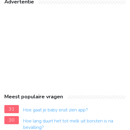
Advertentie
Meest populaire vragen
31
Hoe gaat je baby eruit zien app?
30
Hoe lang duurt het tot melk uit borsten is na
bevalling?