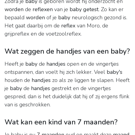
Zodra je
baby
is geboren wordt hij onderzocht en
worden
de
reflexen
van je
baby getest
. Zo kan er
bepaald
worden
of je
baby
neurologisch gezond is.
Het gaat daarbij om de
reflex
van Moro, de
grijpreflex en de voetzoolreflex.
Wat zeggen de handjes van een baby?
Heeft je
baby
de
handjes
open en de vingertjes
ontspannen, dan voelt hij zich lekker. Veel
baby's
houden de
handjes
zo als ze liggen te slapen. Heeft
je
baby
de
handjes
gestrekt en de vingertjes
gespreid, dan is het duidelijk dat hij of zij ergens flink
van is geschrokken.
Wat kan een kind van 7 maanden?
Je baby is nu
7 maanden
oud en maakt deze
maand