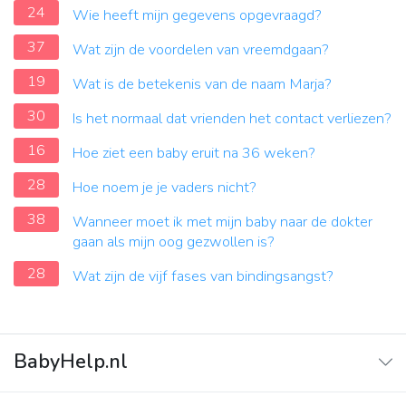
24
Wie heeft mijn gegevens opgevraagd?
37
Wat zijn de voordelen van vreemdgaan?
19
Wat is de betekenis van de naam Marja?
30
Is het normaal dat vrienden het contact verliezen?
16
Hoe ziet een baby eruit na 36 weken?
28
Hoe noem je je vaders nicht?
38
Wanneer moet ik met mijn baby naar de dokter
gaan als mijn oog gezwollen is?
28
Wat zijn de vijf fases van bindingsangst?
BabyHelp.nl
Home