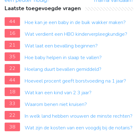
een peuter nodig?
mama vandaan?
Laatste toegevoegde vragen
44
Hoe kan je een baby in de buik wakker maken?
16
Wat verdient een HBO kinderverpleegkundige?
21
Wat laat een bevalling beginnen?
35
Hoe baby helpen in slaap te vallen?
22
Hoelang duurt bevallen gemiddeld?
44
Hoeveel procent geeft borstvoeding na 1 jaar?
18
Wat kan een kind van 2 3 jaar?
33
Waarom benen niet kruisen?
22
In welk land hebben vrouwen de minste rechten?
38
Wat zijn de kosten van een voogdij bij de notaris?