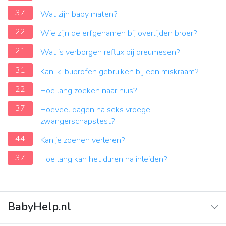
37
Wat zijn baby maten?
22
Wie zijn de erfgenamen bij overlijden broer?
21
Wat is verborgen reflux bij dreumesen?
31
Kan ik ibuprofen gebruiken bij een miskraam?
22
Hoe lang zoeken naar huis?
37
Hoeveel dagen na seks vroege
zwangerschapstest?
44
Kan je zoenen verleren?
37
Hoe lang kan het duren na inleiden?
BabyHelp.nl
Home