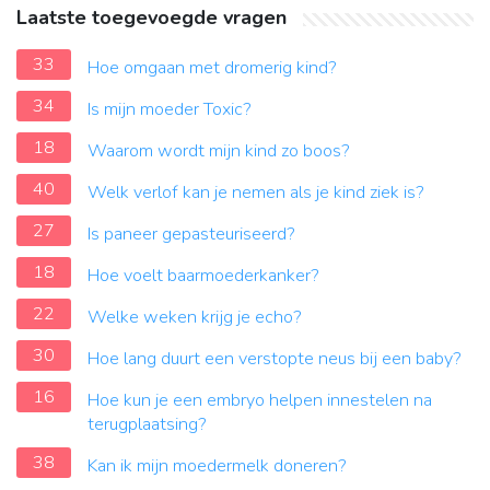
Laatste toegevoegde vragen
33
Hoe omgaan met dromerig kind?
34
Is mijn moeder Toxic?
18
Waarom wordt mijn kind zo boos?
40
Welk verlof kan je nemen als je kind ziek is?
27
Is paneer gepasteuriseerd?
18
Hoe voelt baarmoederkanker?
22
Welke weken krijg je echo?
30
Hoe lang duurt een verstopte neus bij een baby?
16
Hoe kun je een embryo helpen innestelen na
terugplaatsing?
38
Kan ik mijn moedermelk doneren?