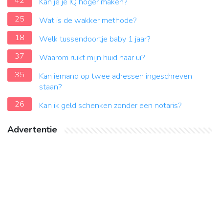
42
Kan je je IQ hoger maken?
25
Wat is de wakker methode?
18
Welk tussendoortje baby 1 jaar?
37
Waarom ruikt mijn huid naar ui?
35
Kan iemand op twee adressen ingeschreven
staan?
26
Kan ik geld schenken zonder een notaris?
Advertentie