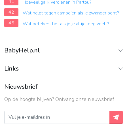
41
Hoeveel ga ik verdienen in Partou?
42
Wat helpt tegen aambeien als je zwanger bent?
45
Wat betekent het als je je altijd leeg voelt?
BabyHelp.nl
Home
Links
Vraag & Antwoord
Adverteren
Nieuwsbrief
Contact
Op de hoogte blijven? Ontvang onze nieuwsbrief
Over ons
Privacy beleid