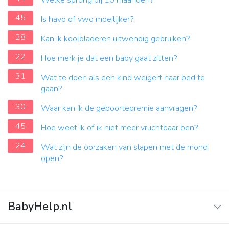
Welke sprong bij 10 maanden?
45
Is havo of vwo moeilijker?
28
Kan ik koolbladeren uitwendig gebruiken?
22
Hoe merk je dat een baby gaat zitten?
31
Wat te doen als een kind weigert naar bed te
gaan?
30
Waar kan ik de geboortepremie aanvragen?
45
Hoe weet ik of ik niet meer vruchtbaar ben?
24
Wat zijn de oorzaken van slapen met de mond
open?
BabyHelp.nl
Home