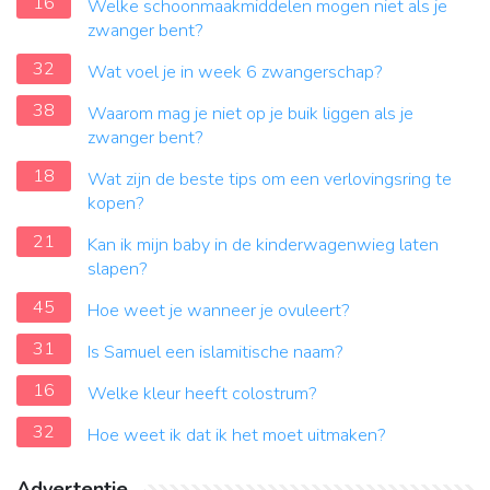
16
Welke schoonmaakmiddelen mogen niet als je
zwanger bent?
32
Wat voel je in week 6 zwangerschap?
38
Waarom mag je niet op je buik liggen als je
zwanger bent?
18
Wat zijn de beste tips om een verlovingsring te
kopen?
21
Kan ik mijn baby in de kinderwagenwieg laten
slapen?
45
Hoe weet je wanneer je ovuleert?
31
Is Samuel een islamitische naam?
16
Welke kleur heeft colostrum?
32
Hoe weet ik dat ik het moet uitmaken?
Advertentie