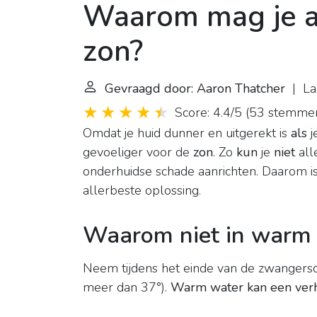
Waarom mag je al
zon?
Gevraagd door: Aaron Thatcher
| Laa
Score: 4.4/5
(
53 stemme
Omdat je huid dunner en uitgerekt is
als
j
gevoeliger voor de
zon
. Zo
kun
je
niet
all
onderhuidse schade aanrichten. Daarom is
allerbeste oplossing.
Waarom niet in warm
Neem tijdens het einde van de zwangers
meer dan 37°).
Warm water kan een verh