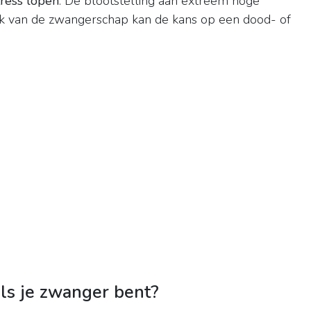
tress lopen
. De blootstelling aan extreem hoge
ek van de zwangerschap kan de kans op een dood- of
s je zwanger bent?