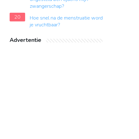
zwangerschap?
20
Hoe snel na de menstruatie word
je vruchtbaar?
Advertentie