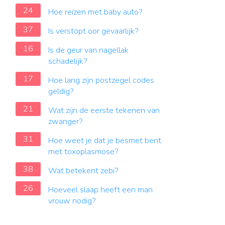
24
Hoe reizen met baby auto?
37
Is verstopt oor gevaarlijk?
16
Is de geur van nagellak
schadelijk?
17
Hoe lang zijn postzegel codes
geldig?
21
Wat zijn de eerste tekenen van
zwanger?
31
Hoe weet je dat je besmet bent
met toxoplasmose?
38
Wat betekent zebi?
26
Hoeveel slaap heeft een man
vrouw nodig?