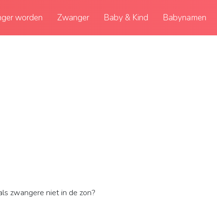
ger worden
Zwanger
Baby & Kind
Babynamen
ls zwangere niet in de zon?