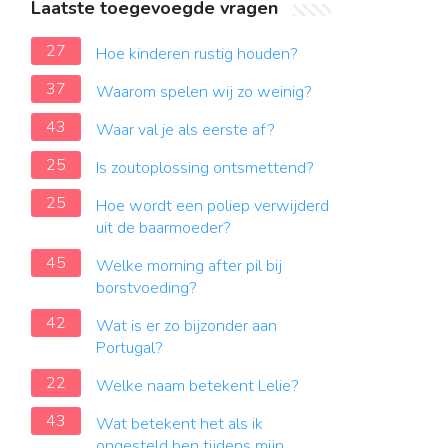
Laatste toegevoegde vragen
27
Hoe kinderen rustig houden?
37
Waarom spelen wij zo weinig?
43
Waar val je als eerste af?
25
Is zoutoplossing ontsmettend?
25
Hoe wordt een poliep verwijderd
uit de baarmoeder?
45
Welke morning after pil bij
borstvoeding?
42
Wat is er zo bijzonder aan
Portugal?
22
Welke naam betekent Lelie?
43
Wat betekent het als ik
ongesteld ben tijdens mijn