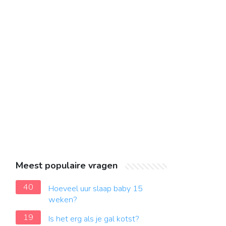
Meest populaire vragen
40
Hoeveel uur slaap baby 15
weken?
19
Is het erg als je gal kotst?