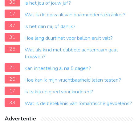
30
Is het jou of jouw juf?
17
Wat is de oorzaak van baarmoederhalskanker?
37
Is het dan mij of dan ik?
31
Hoe lang duurt het voor ballon eruit valt?
25
Wat als kind met dubbele achternaam gaat
trouwen?
21
Kan innesteling al na 5 dagen?
20
Hoe kan ik mijn vruchtbaarheid laten testen?
17
Is tv kijken goed voor kinderen?
33
Wat is de betekenis van romantische gevoelens?
Advertentie