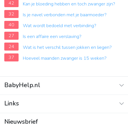
42
Kan je bloeding hebben en toch zwanger zijn?
32
Is je navel verbonden met je baarmoeder?
40
Wat wordt bedoeld met verbinding?
27
Is een affaire een verslaving?
24
Wat is het verschil tussen jokken en liegen?
37
Hoeveel maanden zwanger is 15 weken?
BabyHelp.nl
Home
Links
Vraag & Antwoord
Adverteren
Nieuwsbrief
Contact