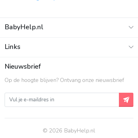
BabyHelp.nl
Home
Links
Vraag & Antwoord
Adverteren
Nieuwsbrief
Contact
Op de hoogte blijven? Ontvang onze nieuwsbrief
Over ons
Privacy beleid
© 2026 BabyHelp.nl