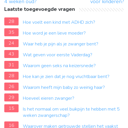
4 weken oud?
voor kinderen?
Laatste toegevoegde vragen
28
Hoe voelt een kind met ADHD zich?
35
Hoe word je een lieve moeder?
24
Waar heb je pijn als je zwanger bent?
43
Wat geven voor eerste Vaderdag?
31
Waarom geen seks na keizersnede?
28
Hoe kan je zien dat je nog vruchtbaar bent?
26
Waarom heeft mijn baby zo weinig haar?
29
Hoeveel eieren zwanger?
15
Is het normaal om veel buikpijn te hebben met 5
weken zwangerschap?
16
Waarover maken getrouwde stellen het vaakst