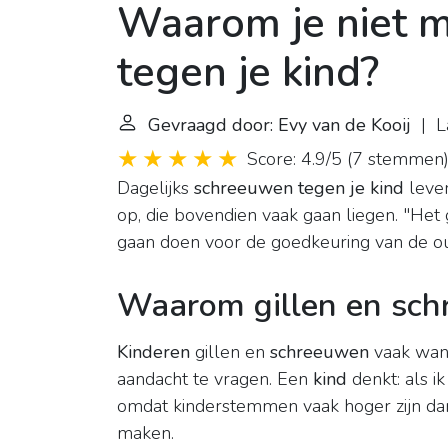
Waarom je niet 
tegen je kind?
Gevraagd door: Evy van de Kooij
| La
Score: 4.9/5
(
7 stemmen
Dagelijks
schreeuwen tegen je kind
lever
op, die bovendien vaak gaan liegen. "He
gaan doen voor de goedkeuring van de ou
Waarom gillen en sch
Kinderen
gillen en
schreeuwen
vaak wann
aandacht te vragen. Een
kind
denkt: als i
omdat kinderstemmen vaak hoger zijn dan 
maken.