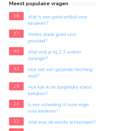
Meest populaire vragen
38
Wat is een goed ontbijt voor
kinderen?
27
Welke drank goed voor
prostaat?
40
Wat voel je bij 2 3 weken
zwanger?
43
Hoe ziet een gezonde hechting
eruit?
28
Hoe kan ik de burgerlijke stand
bekijken?
23
Is een scheiding of ruzie erger
voor kinderen?
22
Wat was de eerste achternaam?