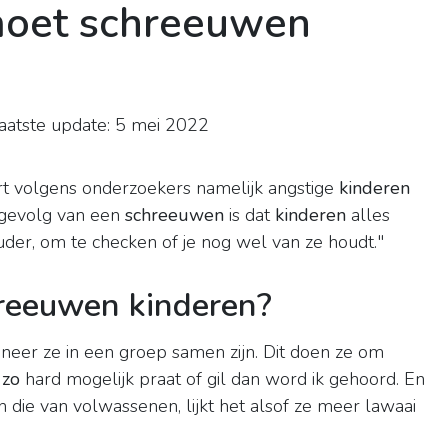
moet schreeuwen
atste update: 5 mei 2022
)
t volgens onderzoekers namelijk angstige
kinderen
t gevolg van een
schreeuwen
is dat
kinderen
alles
der, om te checken of je nog wel van ze houdt."
reeuwen kinderen?
eer ze in een groep samen zijn. Dit doen ze om
k
zo
hard mogelijk praat of gil dan word ik gehoord. En
die van volwassenen, lijkt het alsof ze meer lawaai