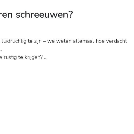
eren schreeuwen?
luidruchtig
te
zijn – we weten allemaal hoe verdacht
..
je rustig
te
krijgen? ...