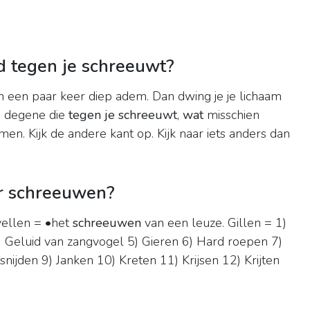
d tegen je schreeuwt?
n een paar keer diep adem. Dan dwing je je lichaam
an degene die
tegen je schreeuwt
,
wat
misschien
en. Kijk de andere kant op. Kijk naar iets anders dan
or schreeuwen?
 yellen = •het
schreeuwen
van een leuze. Gillen = 1)
) Geluid van zangvogel 5) Gieren 6) Hard roepen 7)
fsnijden 9) Janken 10) Kreten 11) Krijsen 12) Krijten