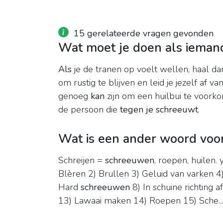
15 gerelateerde vragen gevonden
Wat moet je doen als ieman
Als
je de tranen op voelt wellen, haal da
om rustig te blijven en leid je jezelf af v
genoeg
kan
zijn om een huilbui te voorkom
de persoon die
tegen je schreeuwt
.
Wat is een ander woord vo
Schreijen =
schreeuwen
, roepen, huilen.
Blèren 2) Brullen 3) Geluid van varken 4
Hard
schreeuwen
8) In schuine richting a
13) Lawaai maken 14) Roepen 15) Sche...