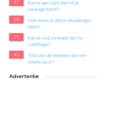
37
Kun je aan slijm zien of je
zwanger bent?
18
Hoe weet je dat je uitzaaiingen
hebt?
35
Kan je nog zwanger zijn na
curettage?
42
Wat zijn de tekenen dat een
relatie op is?
Advertentie