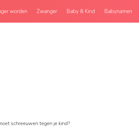
ger worden
Zwanger
Baby & Kind
Babynamen
moet schreeuwen tegen je kind?