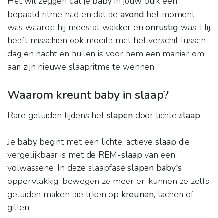
Het wil zeggen dat je
baby
in jouw buik een
bepaald ritme had en dat de
avond
het moment
was waarop hij meestal wakker en
onrustig
was. Hij
heeft misschien ook moeite met het verschil tussen
dag en nacht en huilen is voor hem een manier om
aan zijn nieuwe slaapritme te wennen.
Waarom kreunt baby in slaap?
Rare geluiden tijdens het
slapen
door lichte
slaap
Je
baby
begint met een lichte, actieve
slaap
die
vergelijkbaar is met de REM-
slaap
van een
volwassene. In deze slaapfase
slapen baby's
oppervlakkig, bewegen ze meer en kunnen ze zelfs
geluiden maken die lijken op
kreunen
, lachen of
gillen.