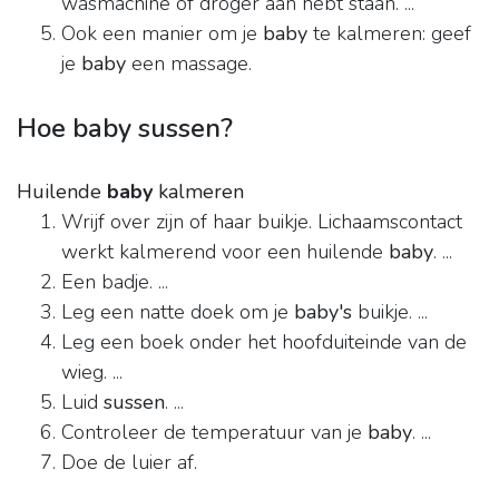
wasmachine of droger aan hebt staan. ...
Ook een manier om je
baby
te kalmeren: geef
je
baby
een massage.
Hoe baby sussen?
Huilende
baby
kalmeren
Wrijf over zijn of haar buikje. Lichaamscontact
werkt kalmerend voor een huilende
baby
. ...
Een badje. ...
Leg een natte doek om je
baby's
buikje. ...
Leg een boek onder het hoofduiteinde van de
wieg. ...
Luid
sussen
. ...
Controleer de temperatuur van je
baby
. ...
Doe de luier af.