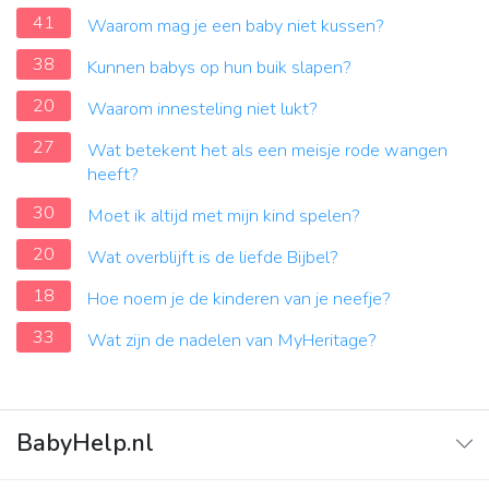
41
Waarom mag je een baby niet kussen?
38
Kunnen babys op hun buik slapen?
20
Waarom innesteling niet lukt?
27
Wat betekent het als een meisje rode wangen
heeft?
30
Moet ik altijd met mijn kind spelen?
20
Wat overblijft is de liefde Bijbel?
18
Hoe noem je de kinderen van je neefje?
33
Wat zijn de nadelen van MyHeritage?
BabyHelp.nl
Home