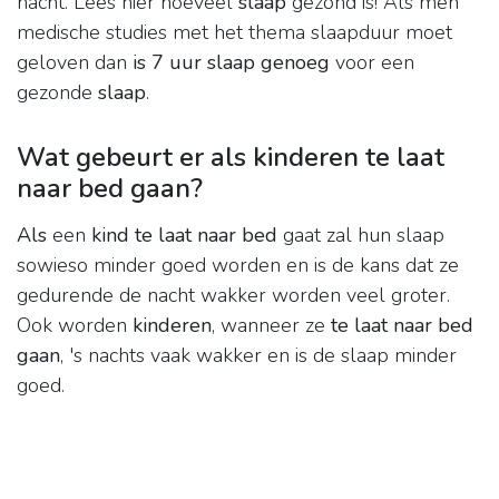
nacht. Lees hier hoeveel
slaap
gezond is! Als men
medische studies met het thema slaapduur moet
geloven dan
is 7 uur slaap genoeg
voor een
gezonde
slaap
.
Wat gebeurt er als kinderen te laat
naar bed gaan?
Als
een
kind te laat naar bed
gaat zal hun slaap
sowieso minder goed worden en is de kans dat ze
gedurende de nacht wakker worden veel groter.
Ook worden
kinderen
, wanneer ze
te laat naar bed
gaan
, 's nachts vaak wakker en is de slaap minder
goed.