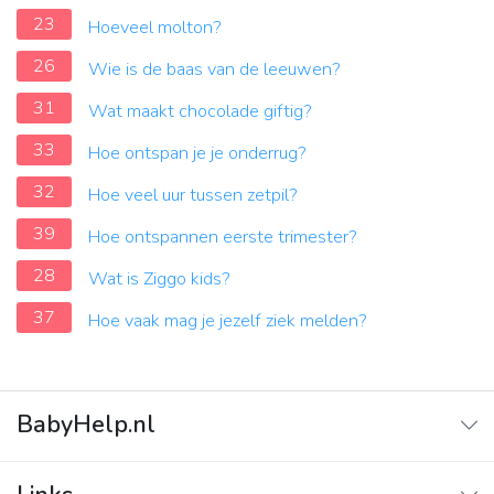
23
Hoeveel molton?
26
Wie is de baas van de leeuwen?
31
Wat maakt chocolade giftig?
33
Hoe ontspan je je onderrug?
32
Hoe veel uur tussen zetpil?
39
Hoe ontspannen eerste trimester?
28
Wat is Ziggo kids?
37
Hoe vaak mag je jezelf ziek melden?
BabyHelp.nl
Home