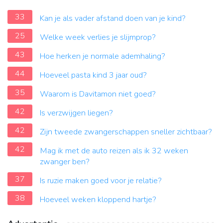
33
Kan je als vader afstand doen van je kind?
25
Welke week verlies je slijmprop?
43
Hoe herken je normale ademhaling?
44
Hoeveel pasta kind 3 jaar oud?
35
Waarom is Davitamon niet goed?
42
Is verzwijgen liegen?
42
Zijn tweede zwangerschappen sneller zichtbaar?
42
Mag ik met de auto reizen als ik 32 weken
zwanger ben?
37
Is ruzie maken goed voor je relatie?
38
Hoeveel weken kloppend hartje?