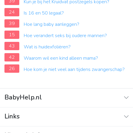
39
Kun je bij het Kruidvat postzegels kopen?
24
Is 16 en 50 legaal?
39
Hoe lang baby aanleggen?
15
Hoe verandert seks bij oudere mannen?
43
Wat is huidexfoliëren?
42
Waarom wil een kind alleen mama?
26
Hoe kom je niet veel aan tijdens zwangerschap?
BabyHelp.nl
Home
Links
Vraag & Antwoord
Adverteren