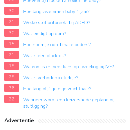
Hoeveel tijd tussen amoxicilline baby?
30
Hoe lang zwemmen baby 1 jaar?
21
Welke stof ontbreekt bij ADHD?
30
Wat eindigt op oom?
15
Hoe noem je non-binaire ouders?
21
Wat is een blackroll?
18
Waarom is er meer kans op tweeling bij IVF?
28
Wat is verboden in Turkije?
36
Hoe lang blijft je eitje vruchtbaar?
22
Wanneer wordt een keizersnede gepland bij
stuitligging?
Advertentie