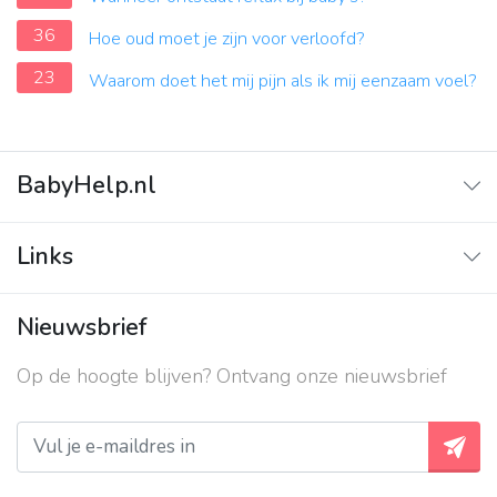
36
Hoe oud moet je zijn voor verloofd?
23
Waarom doet het mij pijn als ik mij eenzaam voel?
BabyHelp.nl
Home
Links
Vraag & Antwoord
Adverteren
Nieuwsbrief
Contact
Op de hoogte blijven? Ontvang onze nieuwsbrief
Over ons
Privacy beleid