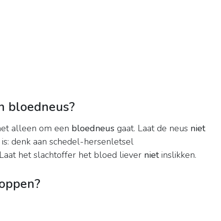
en bloedneus?
 het alleen om een
bloedneus
gaat. Laat de neus
niet
 is: denk aan schedel-hersenletsel
 Laat het slachtoffer het bloed liever
niet
inslikken.
toppen?