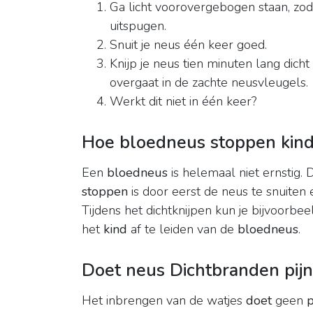
Ga licht voorovergebogen staan, zoda
uitspugen.
Snuit je neus één keer goed.
Knijp je neus tien minuten lang dich
overgaat in de zachte neusvleugels.
Werkt dit niet in één keer?
Hoe bloedneus stoppen kin
Een
bloedneus
is helemaal niet ernstig.
stoppen
is door eerst de neus te snuiten
Tijdens het dichtknijpen kun je bijvoorbe
het
kind
af te leiden van de
bloedneus
.
Doet neus Dichtbranden pijn
Het inbrengen van de watjes
doet
geen
p