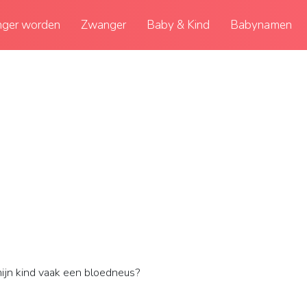
ger worden
Zwanger
Baby & Kind
Babynamen
jn kind vaak een bloedneus?