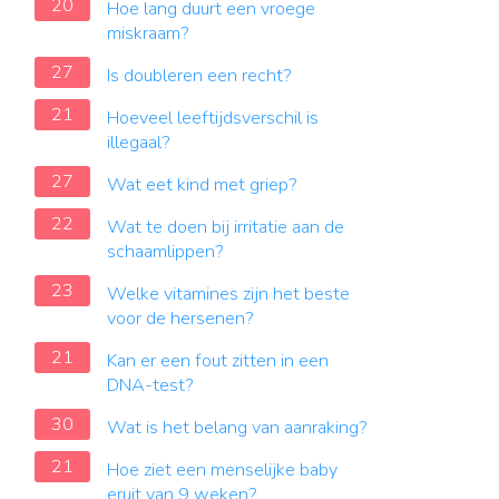
20
Hoe lang duurt een vroege
miskraam?
27
Is doubleren een recht?
21
Hoeveel leeftijdsverschil is
illegaal?
27
Wat eet kind met griep?
22
Wat te doen bij irritatie aan de
schaamlippen?
23
Welke vitamines zijn het beste
voor de hersenen?
21
Kan er een fout zitten in een
DNA-test?
30
Wat is het belang van aanraking?
21
Hoe ziet een menselijke baby
eruit van 9 weken?