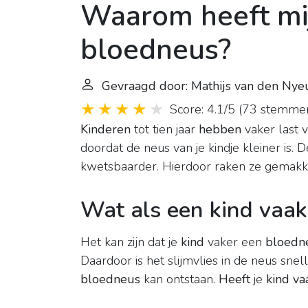
Waarom heeft mij
bloedneus?
Gevraagd door: Mathijs van den Ny
Score: 4.1/5
(
73 stemme
Kinderen
tot tien jaar
hebben
vaker last 
doordat de neus van je kindje kleiner is. D
kwetsbaarder. Hierdoor raken ze gemakkel
Wat als een kind vaak
Het kan zijn dat je
kind
vaker een
bloedn
Daardoor is het slijmvlies in de neus sne
bloedneus
kan ontstaan.
Heeft
je
kind v