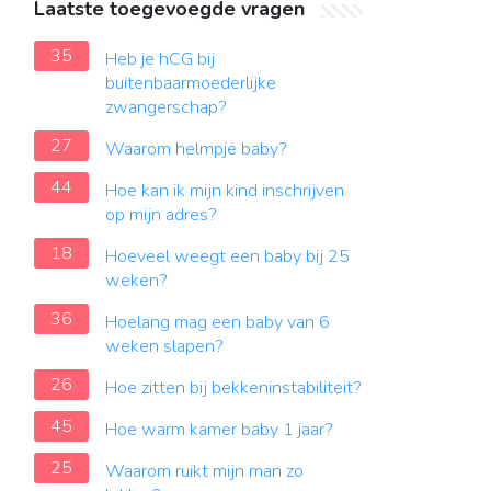
Laatste toegevoegde vragen
35
Heb je hCG bij
buitenbaarmoederlijke
zwangerschap?
27
Waarom helmpje baby?
44
Hoe kan ik mijn kind inschrijven
op mijn adres?
18
Hoeveel weegt een baby bij 25
weken?
36
Hoelang mag een baby van 6
weken slapen?
26
Hoe zitten bij bekkeninstabiliteit?
45
Hoe warm kamer baby 1 jaar?
25
Waarom ruikt mijn man zo