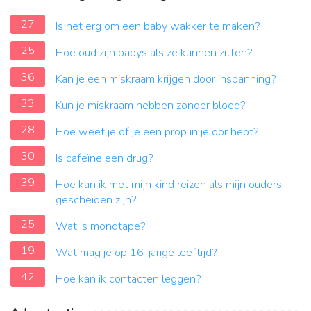
27
Is het erg om een baby wakker te maken?
25
Hoe oud zijn babys als ze kunnen zitten?
36
Kan je een miskraam krijgen door inspanning?
33
Kun je miskraam hebben zonder bloed?
28
Hoe weet je of je een prop in je oor hebt?
30
Is cafeïne een drug?
39
Hoe kan ik met mijn kind reizen als mijn ouders
gescheiden zijn?
25
Wat is mondtape?
19
Wat mag je op 16-jarige leeftijd?
42
Hoe kan ik contacten leggen?