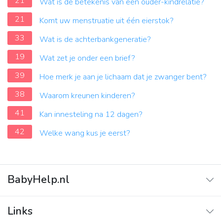
21
Wat is de betekenis van een ouder-kindrelatie?
21
Komt uw menstruatie uit één eierstok?
33
Wat is de achterbankgeneratie?
19
Wat zet je onder een brief?
39
Hoe merk je aan je lichaam dat je zwanger bent?
38
Waarom kreunen kinderen?
41
Kan innesteling na 12 dagen?
42
Welke wang kus je eerst?
BabyHelp.nl
Home
Links
Vraag & Antwoord