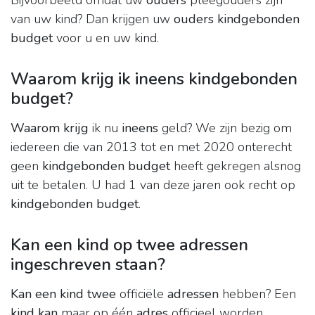
Bijvoorbeeld omdat uw
ouders
pleegouders zijn
van uw kind? Dan krijgen uw
ouders kindgebonden
budget
voor u en uw kind.
Waarom krijg ik ineens kindgebonden
budget?
Waarom krijg
ik nu
ineens
geld? We zijn bezig om
iedereen die van 2013 tot en met 2020 onterecht
geen
kindgebonden budget
heeft gekregen alsnog
uit te betalen. U had 1 van deze jaren ook recht op
kindgebonden budget
.
Kan een kind op twee adressen
ingeschreven staan?
Kan een kind twee
officiële
adressen
hebben? Een
kind kan
maar op één
adres
officieel worden