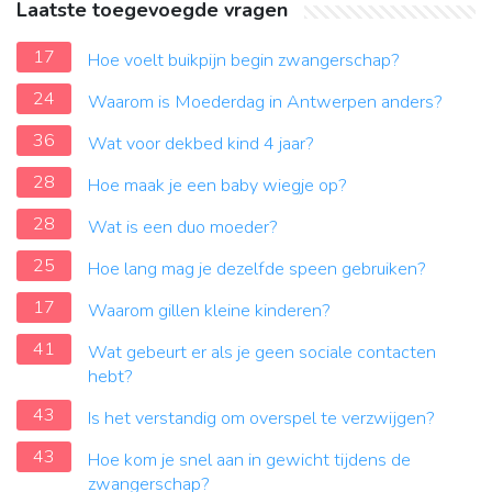
Laatste toegevoegde vragen
17
Hoe voelt buikpijn begin zwangerschap?
24
Waarom is Moederdag in Antwerpen anders?
36
Wat voor dekbed kind 4 jaar?
28
Hoe maak je een baby wiegje op?
28
Wat is een duo moeder?
25
Hoe lang mag je dezelfde speen gebruiken?
17
Waarom gillen kleine kinderen?
41
Wat gebeurt er als je geen sociale contacten
hebt?
43
Is het verstandig om overspel te verzwijgen?
43
Hoe kom je snel aan in gewicht tijdens de
zwangerschap?