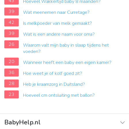
43
Hoeveel Wakkertijd baby 8 maanden?
39
Wat meenemen naar Curretage?
42
Is melkpoeder van melk gemaakt?
39
Wat is een andere naam voor oma?
26
Waarom valt mijn baby in slaap tijdens het
voeden?
20
Wanneer heeft een baby een eigen kamer?
36
Hoe weet je of kolf goed zit?
28
Heb je kraamzorg in Duitsland?
23
Hoeveel cm ontsluiting met ballon?
BabyHelp.nl