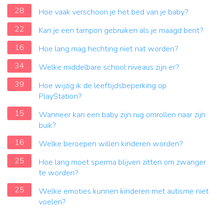
28
Hoe vaak verschoon je het bed van je baby?
22
Kan je een tampon gebruiken als je maagd bent?
16
Hoe lang mag hechting niet nat worden?
34
Welke middelbare school niveaus zijn er?
39
Hoe wijzig ik de leeftijdsbeperking op
PlayStation?
15
Wanneer kan een baby zijn rug omrollen naar zijn
buik?
16
Welke beroepen willen kinderen worden?
25
Hoe lang moet sperma blijven zitten om zwanger
te worden?
25
Welke emoties kunnen kinderen met autisme niet
voelen?