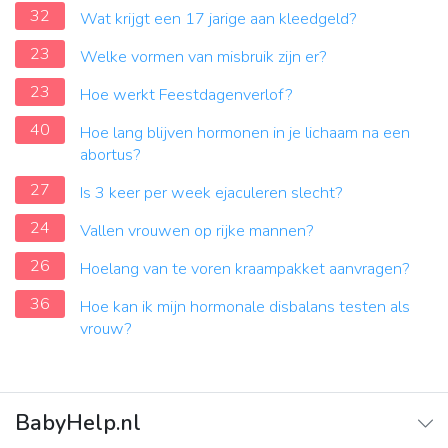
32
Wat krijgt een 17 jarige aan kleedgeld?
23
Welke vormen van misbruik zijn er?
23
Hoe werkt Feestdagenverlof?
40
Hoe lang blijven hormonen in je lichaam na een
abortus?
27
Is 3 keer per week ejaculeren slecht?
24
Vallen vrouwen op rijke mannen?
26
Hoelang van te voren kraampakket aanvragen?
36
Hoe kan ik mijn hormonale disbalans testen als
vrouw?
BabyHelp.nl