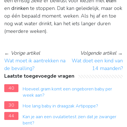
een ernstig zieke er bewust voor kiezen met
eten
en
drinken
te stoppen. Dat kan geleidelijk, maar ook
op één bepaald moment. weken. Als hij af en toe
nog wat water drinkt, kan het iets langer duren
(meerdere weken).
←
Vorige artikel
Volgende artikel
→
Wat moet ik aantrekken na
Wat doet een kind van
de bevalling?
14 maanden?
Laatste toegevoegde vragen
40
Hoeveel gram komt een ongeboren baby per
week aan?
30
Hoe lang baby in draagzak Artipoppe?
44
Kan je aan een ovulatietest zien dat je zwanger
bent?