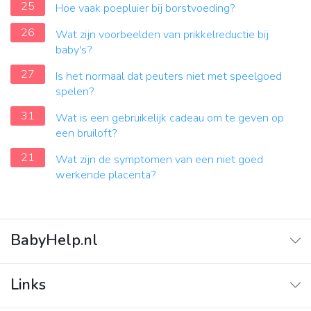
25
Hoe vaak poepluier bij borstvoeding?
26
Wat zijn voorbeelden van prikkelreductie bij
baby's?
27
Is het normaal dat peuters niet met speelgoed
spelen?
31
Wat is een gebruikelijk cadeau om te geven op
een bruiloft?
21
Wat zijn de symptomen van een niet goed
werkende placenta?
BabyHelp.nl
Home
Links
Vraag & Antwoord
Adverteren