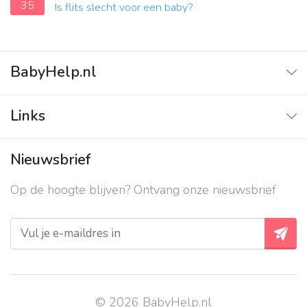
35
Is flits slecht voor een baby?
BabyHelp.nl
Home
Links
Vraag & Antwoord
Adverteren
Nieuwsbrief
Contact
Op de hoogte blijven? Ontvang onze nieuwsbrief
Over ons
Privacy beleid
© 2026 BabyHelp.nl