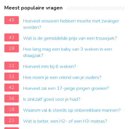
Meest populaire vragen
45
Hoeveel vrouwen hebben moeite met zwanger
worden?
43
Wat is de gemiddelde prijs van een trouwjurk?
28
Hoe lang mag een baby van 3 weken in een
draagzak?
22
Hoeveel mm bij 6 weken?
32
Hoe noem je een vriend van je ouders?
42
Hoeveel zal een 17-jarige jongen groeien?
36
Is zinkzalf goed voor je huid?
18
Waarom val ik steeds op onbereikbare mannen?
23
Wat is beter, een H2- of een H3-matras?