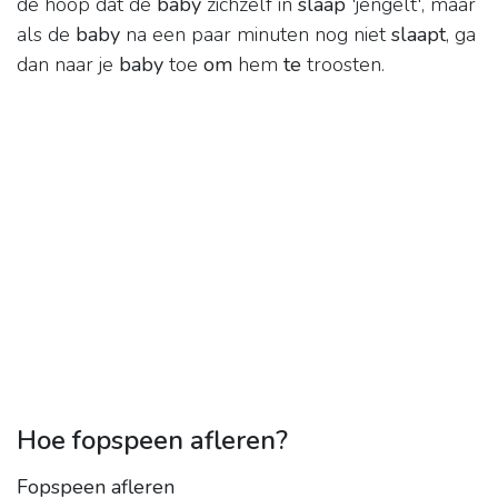
de hoop dat de
baby
zichzelf in
slaap
'jengelt', maar
als de
baby
na een paar minuten nog niet
slaapt
, ga
dan naar je
baby
toe
om
hem
te
troosten.
Hoe fopspeen afleren?
Fopspeen afleren