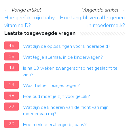
←
Vorige artikel
Volgende artikel
→
Hoe geef ik mijn baby
Hoe lang blijven allergenen
vitamine D?
in moedermelk?
Laatste toegevoegde vragen
45
Wat zijn de oplossingen voor kinderarbeid?
18
Wat leg je allemaal in de kinderwagen?
43
Is na 13 weken zwangerschap het geslacht te
zien?
19
Waar helpen buisjes tegen?
38
Hoe oud moet je zijn voor gellak?
22
Wat zijn de kinderen van de nicht van mijn
moeder van mij?
20
Hoe merk je ei allergie bij baby?