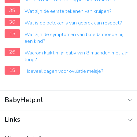
38
Wat zijn de eerste tekenen van kruipen?
30
Wat is de betekenis van gebrek aan respect?
15
Wat zijn de symptomen van bloedarmoede bij
een kind?
26
Waarom klakt mijn baby van 8 maanden met zijn
tong?
18
Hoeveel dagen voor ovulatie meisje?
BabyHelp.nl
Home
Links
Vraag & Antwoord
Adverteren