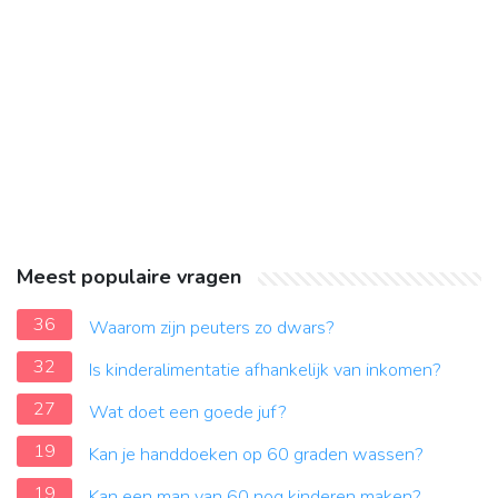
Meest populaire vragen
36
Waarom zijn peuters zo dwars?
32
Is kinderalimentatie afhankelijk van inkomen?
27
Wat doet een goede juf?
19
Kan je handdoeken op 60 graden wassen?
19
Kan een man van 60 nog kinderen maken?