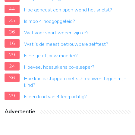
44
Hoe geneest een open wond het snelst?
35
Is mbo 4 hoogopgeleid?
36
Wat voor soort weeën zijn er?
16
Wat is de meest betrouwbare zelftest?
29
Is het je of jouw moeder?
24
Hoeveel hoeslakens co-sleeper?
36
Hoe kan ik stoppen met schreeuwen tegen mijn
kind?
29
Is een kind van 4 leerplichtig?
Advertentie