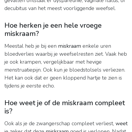
gevallen ontstaat er dyspareunie, vaginale flatus, of
decubitus van het meest voorliggende weefsel.
Hoe herken je een hele vroege
miskraam?
Meestal heb je bij een
miskraam
enkele uren
bloedverlies waarbij je weefselresten ziet. Vaak heb
je ook krampen, vergelijkbaar met hevige
menstruatiepijn. Ook kun je bloedstolsels verliezen.
Het kan ook dat er geen kloppend hartje te zien is
tijdens je eerste echo.
Hoe weet je of de miskraam compleet
is?
Ook als je de zwangerschap compleet verliest,
weet
je zeker dat deze
miskraam
goed is verlopen. Nadat