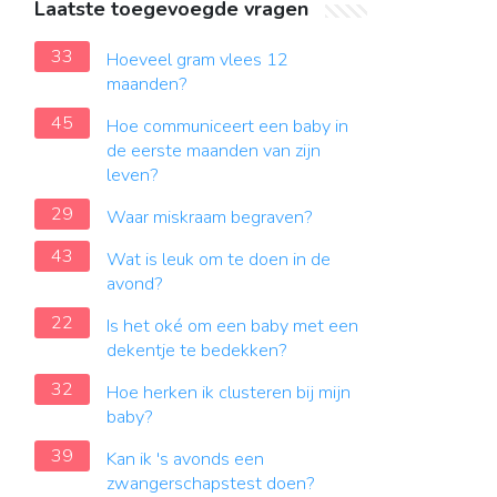
Laatste toegevoegde vragen
33
Hoeveel gram vlees 12
maanden?
45
Hoe communiceert een baby in
de eerste maanden van zijn
leven?
29
Waar miskraam begraven?
43
Wat is leuk om te doen in de
avond?
22
Is het oké om een ​​baby met een
dekentje te bedekken?
32
Hoe herken ik clusteren bij mijn
baby?
39
Kan ik 's avonds een
zwangerschapstest doen?