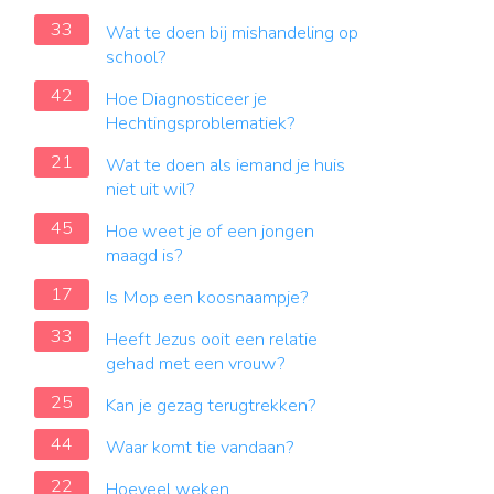
33
Wat te doen bij mishandeling op
school?
42
Hoe Diagnosticeer je
Hechtingsproblematiek?
21
Wat te doen als iemand je huis
niet uit wil?
45
Hoe weet je of een jongen
maagd is?
17
Is Mop een koosnaampje?
33
Heeft Jezus ooit een relatie
gehad met een vrouw?
25
Kan je gezag terugtrekken?
44
Waar komt tie vandaan?
22
Hoeveel weken