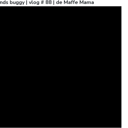
nds buggy | vlog # 88 | de Maffe Mama