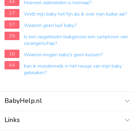
44
Hoeveel ziekmelden is normaal?
17
Vindt mijn baby het fijn als ik over mijn buikje aai?
37
Waarom geen luuf baby?
39
Is een opgeblazen buikgevoel een symptoom van
zwangerschap?
16
Waarom mogen baby's geen kussen?
44
Kan ik moedermelk in het neusje van mijn baby
gebruiken?
BabyHelp.nl
Home
Links
Vraag & Antwoord
Adverteren