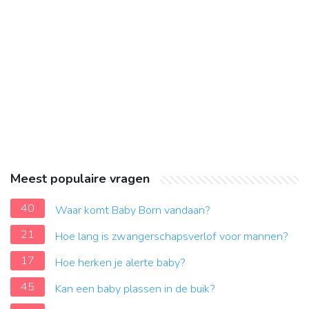
Meest populaire vragen
40
Waar komt Baby Born vandaan?
21
Hoe lang is zwangerschapsverlof voor mannen?
17
Hoe herken je alerte baby?
45
Kan een baby plassen in de buik?