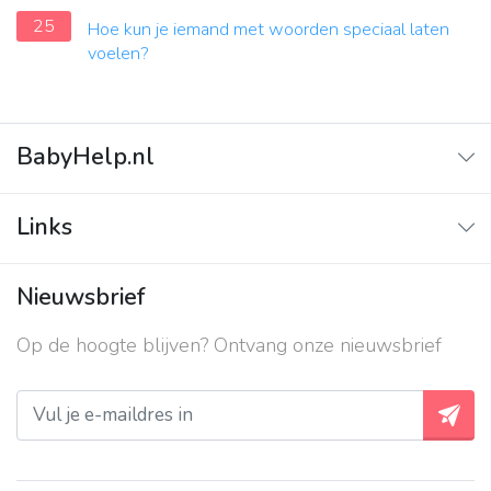
25
Hoe kun je iemand met woorden speciaal laten
voelen?
BabyHelp.nl
Home
Links
Vraag & Antwoord
Adverteren
Nieuwsbrief
Contact
Op de hoogte blijven? Ontvang onze nieuwsbrief
Over ons
Privacy beleid