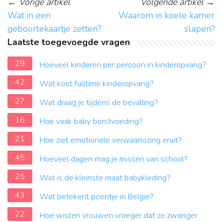
←
Vorige artikel
Volgende artikel
→
Wat in een
Waarom in koele kamer
geboortekaartje zetten?
slapen?
Laatste toegevoegde vragen
29
Hoeveel kinderen per persoon in kinderopvang?
42
Wat kost fulltime kinderopvang?
27
Wat draag je tijdens de bevalling?
16
Hoe vaak baby borstvoeding?
21
Hoe ziet emotionele verwaarlozing eruit?
45
Hoeveel dagen mag je missen van school?
25
Wat is de kleinste maat babykleding?
43
Wat betekent poentje in België?
22
Hoe wisten vrouwen vroeger dat ze zwanger