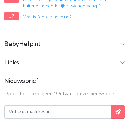
buitenbaarmoederlijke zwangerschap?
17
Wat is foetale houding?
BabyHelp.nl
Home
Links
Vraag & Antwoord
Adverteren
Nieuwsbrief
Contact
Op de hoogte blijven? Ontvang onze nieuwsbrief
Over ons
Privacy beleid