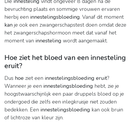
Die
innesteling
vindt ongeveer 8 dagen ná de
bevruchting plaats en sommige vrouwen ervaren
hierbij een
innestelingsbloeding
. Vanaf dit moment
kan
je ook een zwangerschapstest doen omdat deze
het zwangerschapshormoon meet dat vanaf het
moment van
innesteling
wordt aangemaakt.
Hoe ziet het bloed van een innesteling
eruit?
Dus
hoe
ziet een
innestelingsbloeding eruit
?
Wanneer je een
innestelingsbloeding
hebt, zie je
hoogstwaarschijnlijk een paar druppels bloed op je
ondergoed die zelfs een inlegkruisje niet zouden
bedekken. Een
innestelingsbloeding
kan ook bruin
of lichtroze van kleur zijn.