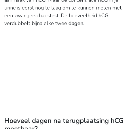
aanmaak van
hCG
. Maar de concentratie
hCG
in je
urine is eerst nog te laag om te kunnen meten met
een zwangerschapstest. De hoeveelheid
hCG
verdubbelt bijna elke twee
dagen
.
Hoeveel dagen na terugplaatsing hCG
meetbaar?