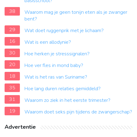
basisschool?
38
Waarom mag je geen tonijn eten als je zwanger
bent?
29
Wat doet ruggenprik met je lichaam?
16
Wat is een allodynie?
30
Hoe herken je stresssignalen?
20
Hoe ver fles in mond baby?
18
Wat is het ras van Suriname?
35
Hoe lang duren relaties gemiddeld?
31
Waarom zo ziek in het eerste trimester?
19
Waarom doet seks pijn tijdens de zwangerschap?
Advertentie