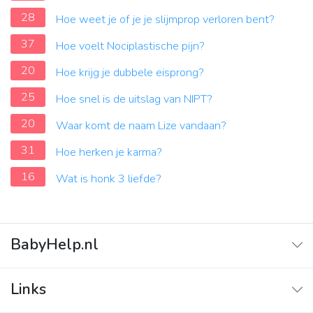
28
Hoe weet je of je je slijmprop verloren bent?
37
Hoe voelt Nociplastische pijn?
20
Hoe krijg je dubbele eisprong?
25
Hoe snel is de uitslag van NIPT?
20
Waar komt de naam Lize vandaan?
31
Hoe herken je karma?
16
Wat is honk 3 liefde?
BabyHelp.nl
Home
Links
Vraag & Antwoord