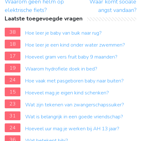
Waarom geen helm op
Waar komt sociale
elektrische fiets?
angst vandaan?
Laatste toegevoegde vragen
38
Hoe leer je baby van buik naar rug?
18
Hoe leer je een kind onder water zwemmen?
17
Hoeveel gram vers fruit baby 9 maanden?
19
Waarom hydrofiele doek in bed?
24
Hoe vaak met pasgeboren baby naar buiten?
15
Hoeveel mag je eigen kind schenken?
23
Wat zijn tekenen van zwangerschapssuiker?
31
Wat is belangrijk in een goede vriendschap?
24
Hoeveel uur mag je werken bij AH 13 jaar?
36
Wat betekent bibi?