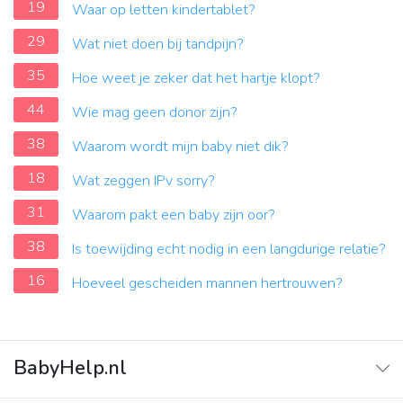
19
Waar op letten kindertablet?
29
Wat niet doen bij tandpijn?
35
Hoe weet je zeker dat het hartje klopt?
44
Wie mag geen donor zijn?
38
Waarom wordt mijn baby niet dik?
18
Wat zeggen IPv sorry?
31
Waarom pakt een baby zijn oor?
38
Is toewijding echt nodig in een langdurige relatie?
16
Hoeveel gescheiden mannen hertrouwen?
BabyHelp.nl
Home