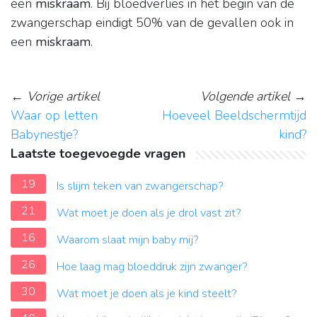
een
miskraam
. Bij bloedverlies in het begin van de
zwangerschap eindigt 50% van de gevallen ook in
een
miskraam
.
←
Vorige artikel
Volgende artikel
→
Waar op letten
Hoeveel Beeldschermtijd
Babynestje?
kind?
Laatste toegevoegde vragen
19
Is slijm teken van zwangerschap?
21
Wat moet je doen als je drol vast zit?
16
Waarom slaat mijn baby mij?
26
Hoe laag mag bloeddruk zijn zwanger?
30
Wat moet je doen als je kind steelt?