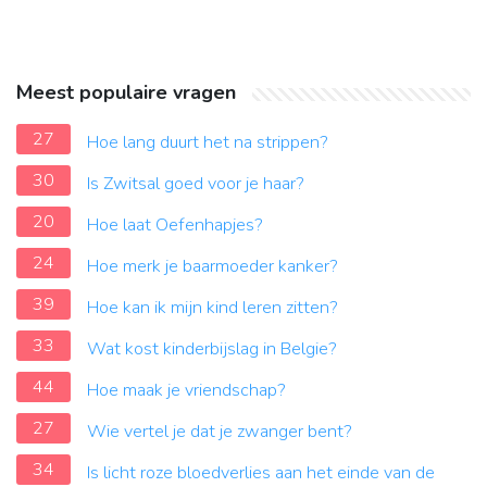
Meest populaire vragen
27
Hoe lang duurt het na strippen?
30
Is Zwitsal goed voor je haar?
20
Hoe laat Oefenhapjes?
24
Hoe merk je baarmoeder kanker?
39
Hoe kan ik mijn kind leren zitten?
33
Wat kost kinderbijslag in Belgie?
44
Hoe maak je vriendschap?
27
Wie vertel je dat je zwanger bent?
34
Is licht roze bloedverlies aan het einde van de