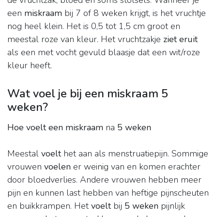
de vruchtzak, bloed en soms stolsels. Wanneer je
een
miskraam
bij 7 of 8 weken krijgt, is het vruchtje
nog heel klein. Het is 0,5 tot 1,5 cm groot en
meestal roze van kleur. Het vruchtzakje
ziet eruit
als een met vocht gevuld blaasje dat een wit/roze
kleur heeft.
Wat voel je bij een miskraam 5
weken?
Hoe voelt een miskraam
na
5 weken
Meestal
voelt
het aan als menstruatiepijn. Sommige
vrouwen
voelen
er weinig van en komen erachter
door bloedverlies. Andere vrouwen hebben meer
pijn en kunnen last hebben van heftige pijnscheuten
en buikkrampen. Het
voelt
bij
5 weken
pijnlijk