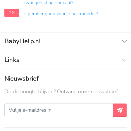
zwangerschap normaal?
26
Is gember goed voor je baarmoeder?
BabyHelp.nl
Home
Links
Vraag & Antwoord
Adverteren
Nieuwsbrief
Contact
Op de hoogte blijven? Ontvang onze nieuwsbrief
Over ons
Privacy beleid