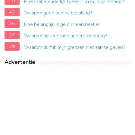
40
Hoe stel ik ouderlijk toezicht in op mijn iPhone?
43
Waarom geen bad na bevalling?
36
Hoe belangrijk is geld in een relatie?
37
Waarom bijt een kind andere kinderen?
29
Waarom durf ik mijn grenzen niet aan te geven?
Advertentie