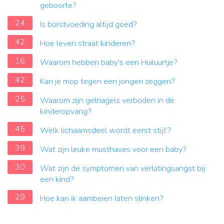
geboorte?
24
Is borstvoeding altijd goed?
42
Hoe leven straat kinderen?
16
Waarom hebben baby's een Huiluurtje?
42
Kan je mop tegen een jongen zeggen?
25
Waarom zijn gelnagels verboden in de
kinderopvang?
45
Welk lichaamsdeel wordt eerst stijf?
39
Wat zijn leuke musthaves voor een baby?
30
Wat zijn de symptomen van verlatingsangst bij
een kind?
29
Hoe kan ik aambeien laten slinken?