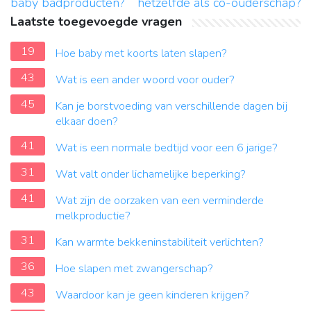
baby badproducten?
hetzelfde als co-ouderschap?
Laatste toegevoegde vragen
19
Hoe baby met koorts laten slapen?
43
Wat is een ander woord voor ouder?
45
Kan je borstvoeding van verschillende dagen bij
elkaar doen?
41
Wat is een normale bedtijd voor een 6 jarige?
31
Wat valt onder lichamelijke beperking?
41
Wat zijn de oorzaken van een verminderde
melkproductie?
31
Kan warmte bekkeninstabiliteit verlichten?
36
Hoe slapen met zwangerschap?
43
Waardoor kan je geen kinderen krijgen?