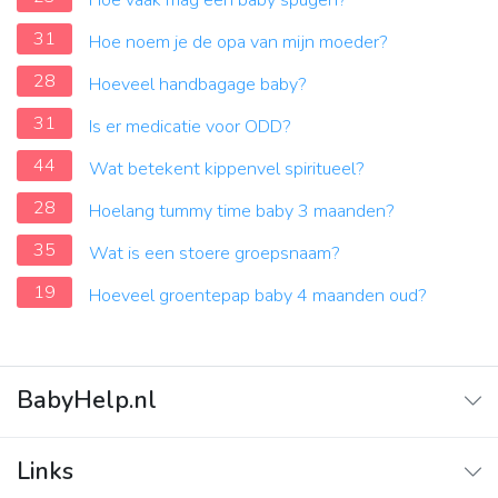
Hoe vaak mag een baby spugen?
31
Hoe noem je de opa van mijn moeder?
28
Hoeveel handbagage baby?
31
Is er medicatie voor ODD?
44
Wat betekent kippenvel spiritueel?
28
Hoelang tummy time baby 3 maanden?
35
Wat is een stoere groepsnaam?
19
Hoeveel groentepap baby 4 maanden oud?
BabyHelp.nl
Home
Links
Vraag & Antwoord