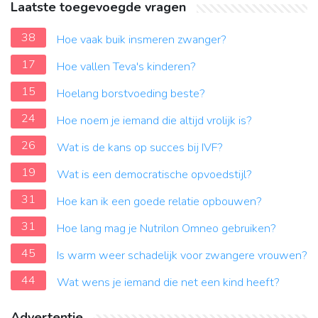
Laatste toegevoegde vragen
38
Hoe vaak buik insmeren zwanger?
17
Hoe vallen Teva's kinderen?
15
Hoelang borstvoeding beste?
24
Hoe noem je iemand die altijd vrolijk is?
26
Wat is de kans op succes bij IVF?
19
Wat is een democratische opvoedstijl?
31
Hoe kan ik een goede relatie opbouwen?
31
Hoe lang mag je Nutrilon Omneo gebruiken?
45
Is warm weer schadelijk voor zwangere vrouwen?
44
Wat wens je iemand die net een kind heeft?
Advertentie