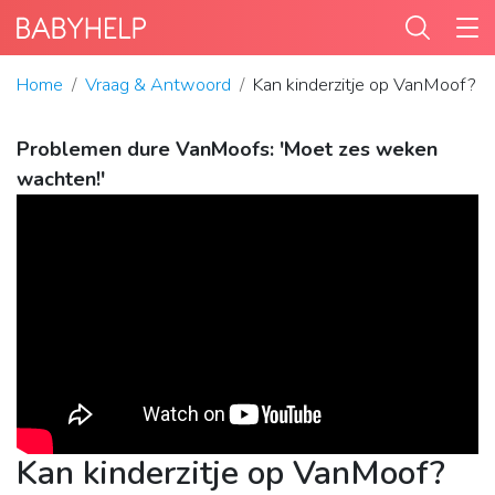
Home
Vraag & Antwoord
Kan kinderzitje op VanMoof?
Problemen dure VanMoofs: 'Moet zes weken
wachten!'
Kan kinderzitje op VanMoof?