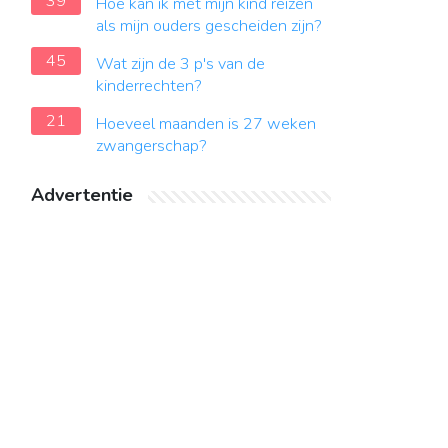
39
Hoe kan ik met mijn kind reizen
als mijn ouders gescheiden zijn?
45
Wat zijn de 3 p's van de
kinderrechten?
21
Hoeveel maanden is 27 weken
zwangerschap?
Advertentie