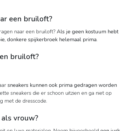
ar een bruiloft?
ragen naar een bruiloft?
Als je geen kostuum hebt
ooie, donkere spijkerbroek helemaal prima
.
en bruiloft?
maar
sneakers kunnen ook prima gedragen worden
nette sneakers die er schoon uitzien en ga niet op
g met de dresscode.
t als vrouw?
iteit en luxe materialen. Neem bijvoorbeeld
een jurk