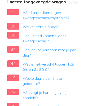
Laatste toegevoegde vragen
23
Wat kun je doen tegen
zwangerschapsvergiftiging?
20
Welke leeftijd dikker?
20
Hoe uit bed komen tijdens
zwangerschap?
34
Hoeveel pepernoten mag je per
dag?
44
Wat is het verschil tussen 128
GB en 256 GB?
19
Welke dag is de minste
geboorte?
24
Wat zegt je hartslag over je
conditie?