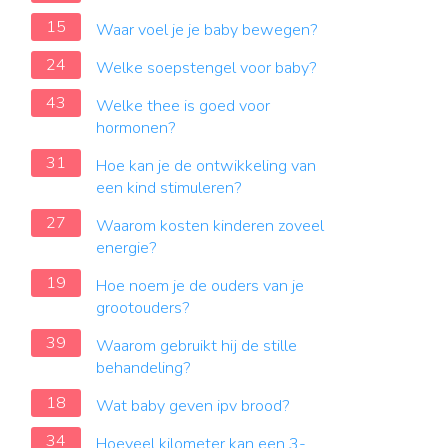
15
Waar voel je je baby bewegen?
24
Welke soepstengel voor baby?
43
Welke thee is goed voor
hormonen?
31
Hoe kan je de ontwikkeling van
een kind stimuleren?
27
Waarom kosten kinderen zoveel
energie?
19
Hoe noem je de ouders van je
grootouders?
39
Waarom gebruikt hij de stille
behandeling?
18
Wat baby geven ipv brood?
34
Hoeveel kilometer kan een 3-