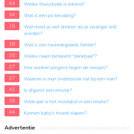
43
Welke thuisstudie is erkend?
34
Wat is een po bevalling?
15
Wat moet je niet drinken als je zwanger wilt
worden?
18
Wat is een tweedegraads familie?
20
Welke naam betekent "dankbaar"?
27
Hoe werken jongens tegen de meisjes?
27
Waarom is mijn onderbroek nat bij een man?
42
Is afgunst een emotie?
39
Welk jaar is het moeilijkst in een relatie?
44
Kunnen baby's teveel slapen?
Advertentie