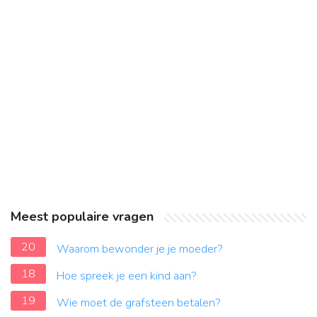
Meest populaire vragen
20
Waarom bewonder je je moeder?
18
Hoe spreek je een kind aan?
19
Wie moet de grafsteen betalen?