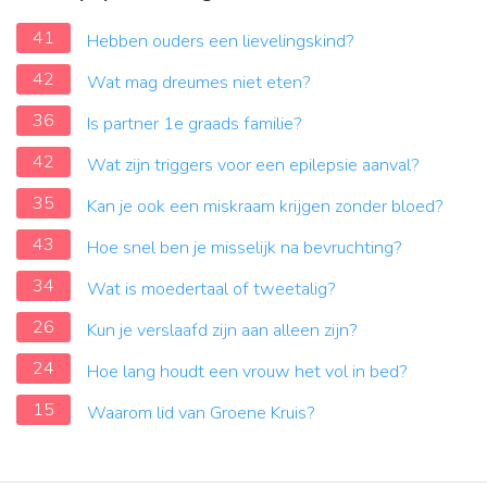
41
Hebben ouders een lievelingskind?
42
Wat mag dreumes niet eten?
36
Is partner 1e graads familie?
42
Wat zijn triggers voor een epilepsie aanval?
35
Kan je ook een miskraam krijgen zonder bloed?
43
Hoe snel ben je misselijk na bevruchting?
34
Wat is moedertaal of tweetalig?
26
Kun je verslaafd zijn aan alleen zijn?
24
Hoe lang houdt een vrouw het vol in bed?
15
Waarom lid van Groene Kruis?