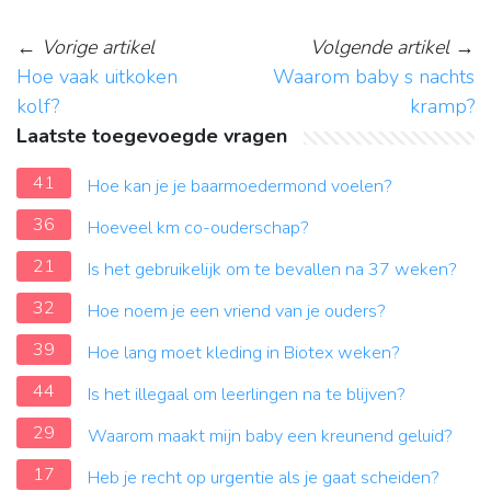
←
Vorige artikel
Volgende artikel
→
Hoe vaak uitkoken
Waarom baby s nachts
kolf?
kramp?
Laatste toegevoegde vragen
41
Hoe kan je je baarmoedermond voelen?
36
Hoeveel km co-ouderschap?
21
Is het gebruikelijk om te bevallen na 37 weken?
32
Hoe noem je een vriend van je ouders?
39
Hoe lang moet kleding in Biotex weken?
44
Is het illegaal om leerlingen na te blijven?
29
Waarom maakt mijn baby een kreunend geluid?
17
Heb je recht op urgentie als je gaat scheiden?