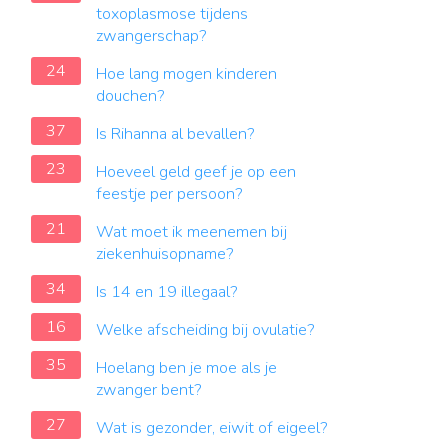
toxoplasmose tijdens
zwangerschap?
24
Hoe lang mogen kinderen
douchen?
37
Is Rihanna al bevallen?
23
Hoeveel geld geef je op een
feestje per persoon?
21
Wat moet ik meenemen bij
ziekenhuisopname?
34
Is 14 en 19 illegaal?
16
Welke afscheiding bij ovulatie?
35
Hoelang ben je moe als je
zwanger bent?
27
Wat is gezonder, eiwit of eigeel?