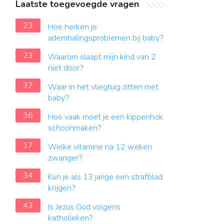
Laatste toegevoegde vragen
23
Hoe herken je
ademhalingsproblemen bij baby?
23
Waarom slaapt mijn kind van 2
niet door?
37
Waar in het vliegtuig zitten met
baby?
36
Hoe vaak moet je een kippenhok
schoonmaken?
17
Welke vitamine na 12 weken
zwanger?
34
Kun je als 13 jarige een strafblad
krijgen?
43
Is Jezus God volgens
katholieken?