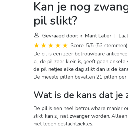
Kan je nog zwang
pil slikt?
Gevraagd door: ir. Marit Latier
| Laat
Score: 5/5
(
53 stemmen
)
De pil is een zeer betrouwbare anticonc
bij de pil zeer klein is, geeft geen enke
de pil netjes elke dag slikt dan is de 
De meeste pillen bevatten 21 pillen per s
Wat is de kans dat je
De
pil
is een heel betrouwbare manier o
slikt,
kan
zij niet
zwanger worden
. Allee
niet tegen geslachtziektes.