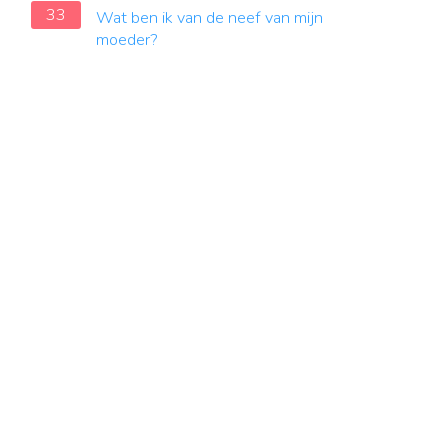
33
Wat ben ik van de neef van mijn
moeder?