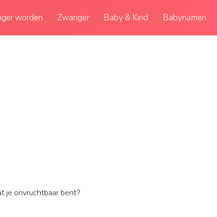
ger worden
Zwanger
Baby & Kind
Babynamen
t je onvruchtbaar bent?