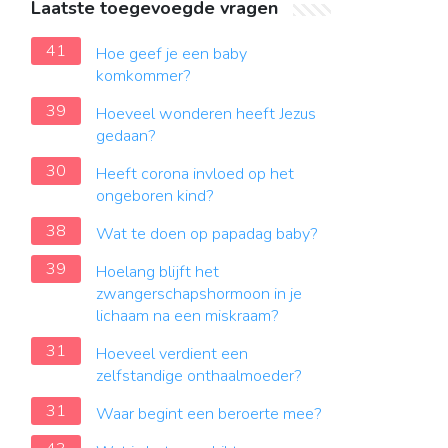
Laatste toegevoegde vragen
41
Hoe geef je een baby
komkommer?
39
Hoeveel wonderen heeft Jezus
gedaan?
30
Heeft corona invloed op het
ongeboren kind?
38
Wat te doen op papadag baby?
39
Hoelang blijft het
zwangerschapshormoon in je
lichaam na een miskraam?
31
Hoeveel verdient een
zelfstandige onthaalmoeder?
31
Waar begint een beroerte mee?