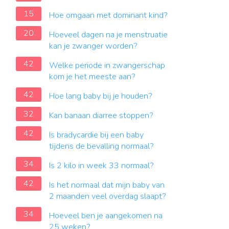
15
Hoe omgaan met dominant kind?
20
Hoeveel dagen na je menstruatie
kan je zwanger worden?
42
Welke periode in zwangerschap
kom je het meeste aan?
42
Hoe lang baby bij je houden?
32
Kan banaan diarree stoppen?
42
Is bradycardie bij een baby
tijdens de bevalling normaal?
34
Is 2 kilo in week 33 normaal?
42
Is het normaal dat mijn baby van
2 maanden veel overdag slaapt?
34
Hoeveel ben je aangekomen na
25 weken?