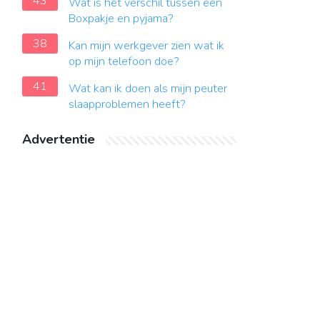
43
Wat is het verschil tussen een
Boxpakje en pyjama?
38
Kan mijn werkgever zien wat ik
op mijn telefoon doe?
41
Wat kan ik doen als mijn peuter
slaapproblemen heeft?
Advertentie