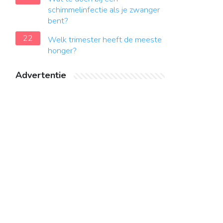
schimmelinfectie als je zwanger
bent?
22
Welk trimester heeft de meeste
honger?
Advertentie