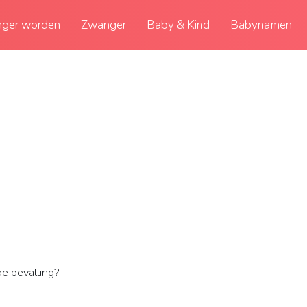
ger worden
Zwanger
Baby & Kind
Babynamen
de bevalling?