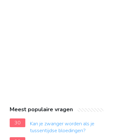
Meest populaire vragen
30
Kan je zwanger worden als je
tussentijdse bloedingen?