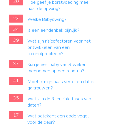
20
Hoe geef je borstvoeding mee
naar de opvang?
23
Welke Babyswing?
34
Is een eendenbek pijnlijk?
39
Wat zijn risicofactoren voor het
ontwikkelen van een
alcoholprobleem?
37
Kun je een baby van 3 weken
meenemen op een roadtrip?
41
Moet ik mijn baas vertellen dat ik
ga trouwen?
35
Wat zijn de 3 cruciale fases van
daten?
17
Wat betekent een dode vogel
voor de deur?