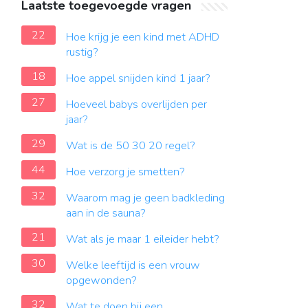
Laatste toegevoegde vragen
22
Hoe krijg je een kind met ADHD
rustig?
18
Hoe appel snijden kind 1 jaar?
27
Hoeveel babys overlijden per
jaar?
29
Wat is de 50 30 20 regel?
44
Hoe verzorg je smetten?
32
Waarom mag je geen badkleding
aan in de sauna?
21
Wat als je maar 1 eileider hebt?
30
Welke leeftijd is een vrouw
opgewonden?
32
Wat te doen bij een