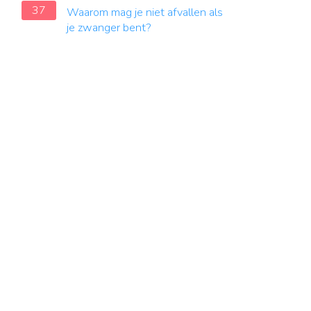
37
Waarom mag je niet afvallen als
je zwanger bent?