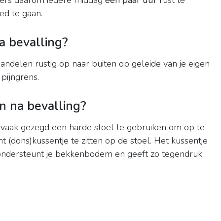
ders daarom iedere middag
een paar uur
rust te
ed te gaan.
 bevalling?
ndelen rustig op naar buiten op geleide van je eigen
 pijngrens.
n na bevalling?
 vaak gezegd een harde stoel te gebruiken om op te
ht (dons)kussentje te zitten op de stoel. Het kussentje
ondersteunt je bekkenbodem en geeft zo tegendruk.