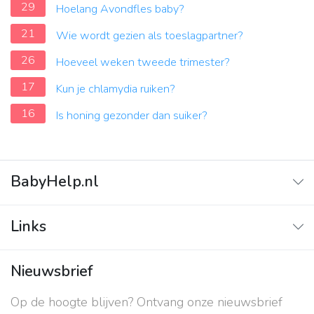
29
Hoelang Avondfles baby?
21
Wie wordt gezien als toeslagpartner?
26
Hoeveel weken tweede trimester?
17
Kun je chlamydia ruiken?
16
Is honing gezonder dan suiker?
BabyHelp.nl
Home
Links
Vraag & Antwoord
Adverteren
Nieuwsbrief
Contact
Op de hoogte blijven? Ontvang onze nieuwsbrief
Over ons