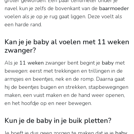
groter geworden. Een paar centimeter onder je
navel kun je zelfs de bovenkant van de
baarmoeder
voelen als je op je rug gaat liggen. Deze voelt als
een harde rand.
Kan je je baby al voelen met 11 weken
zwanger?
Als je
11 weken
zwanger bent begint je
baby
met
bewegen: eerst met trekkingen en trillingen in de
armpjes en beentjes, nek en de romp. Daarna gaat
hij de beentjes buigen en strekken, stapbewegingen
maken, een vuist maken en de hand weer openen,
en het hoofdje op en neer bewegen.
Kun je de baby in je buik pletten?
Je hoeft je dus geen zorgen te maken dat je je
baby