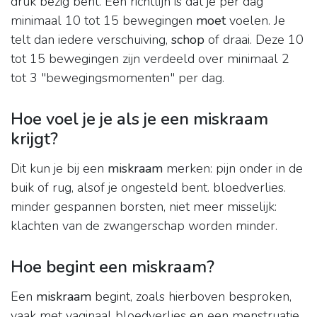
druk bezig bent. Een richtlijn is dat je per dag
minimaal 10 tot 15 bewegingen
moet
voelen. Je
telt dan iedere verschuiving,
schop
of draai. Deze 10
tot 15 bewegingen zijn verdeeld over minimaal 2
tot 3 "bewegingsmomenten" per dag.
Hoe voel je je als je een miskraam
krijgt?
Dit kun je bij een
miskraam
merken: pijn onder in de
buik of rug, alsof je ongesteld bent. bloedverlies.
minder gespannen borsten, niet meer misselijk:
klachten van de zwangerschap worden minder.
Hoe begint een miskraam?
Een
miskraam
begint, zoals hierboven besproken,
vaak met vaginaal bloedverlies en een menstruatie