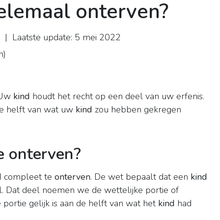
helemaal onterven?
| Laatste update: 5 mei 2022
n
)
 Uw
kind
houdt het recht op een deel van uw erfenis.
 de helft van wat uw
kind
zou hebben gekregen
e onterven?
d
compleet te
onterven
. De wet bepaalt dat een
kind
eel. Dat deel noemen we de wettelijke portie of
portie gelijk is aan de helft van wat het
kind
had