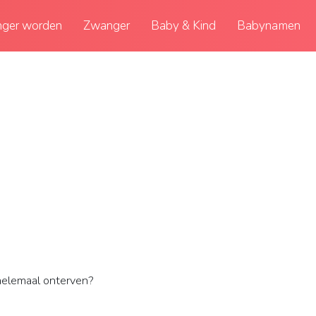
ger worden
Zwanger
Baby & Kind
Babynamen
helemaal onterven?