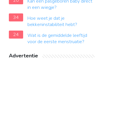
20
Kan een pasgeboren baby direct
in een wiegje?
34
Hoe weet je dat je
bekkeninstabiliteit hebt?
24
Wat is de gemiddelde leeftijd
voor de eerste menstruatie?
Advertentie