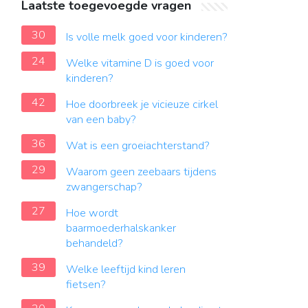
Laatste toegevoegde vragen
30
Is volle melk goed voor kinderen?
24
Welke vitamine D is goed voor
kinderen?
42
Hoe doorbreek je vicieuze cirkel
van een baby?
36
Wat is een groeiachterstand?
29
Waarom geen zeebaars tijdens
zwangerschap?
27
Hoe wordt
baarmoederhalskanker
behandeld?
39
Welke leeftijd kind leren
fietsen?