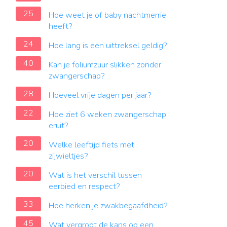
25
Hoe weet je of baby nachtmerrie
heeft?
24
Hoe lang is een uittreksel geldig?
40
Kan je foliumzuur slikken zonder
zwangerschap?
28
Hoeveel vrije dagen per jaar?
22
Hoe ziet 6 weken zwangerschap
eruit?
20
Welke leeftijd fiets met
zijwieltjes?
20
Wat is het verschil tussen
eerbied en respect?
33
Hoe herken je zwakbegaafdheid?
45
Wat vergroot de kans op een