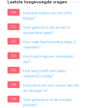
Laatste toegevoegde vragen
44
Hoeveel weken eerste echo
Belgie?
41
Wat gebeurt er als je niet in
quarantaine gaat?
30
Hoe vaak Nachtvoeding baby 3
maanden?
33
Hoe koud mag een zwembad
zijn?
45
Hoe lang heeft een baby
vitamine D nodig?
39
Hoeveel komt een vrouw aan als
ze zwanger is?
34
Wat gebeurt er in de foetale
periode?