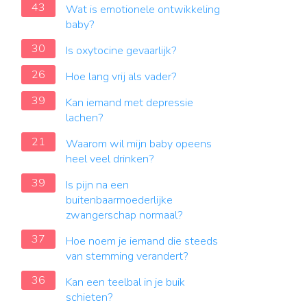
43
Wat is emotionele ontwikkeling
baby?
30
Is oxytocine gevaarlijk?
26
Hoe lang vrij als vader?
39
Kan iemand met depressie
lachen?
21
Waarom wil mijn baby opeens
heel veel drinken?
39
Is pijn na een
buitenbaarmoederlijke
zwangerschap normaal?
37
Hoe noem je iemand die steeds
van stemming verandert?
36
Kan een teelbal in je buik
schieten?