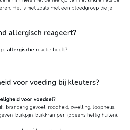
lueren immers met de leeftijd van het kind en als de
eren. Het is niet zoals met een bloedgroep die je
nd allergisch reageert?
ige
allergische
reactie heeft?
id voor voeding bij kleuters?
eligheid voor voedsel
?
k, branderig gevoel, roodheid, zwelling, loopneus.
ven, buikpijn, buikkrampen (opeens heftig huilen),