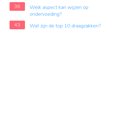
36
Welk aspect kan wijzen op
ondervoeding?
43
Wat zijn de top 10 draagzakken?