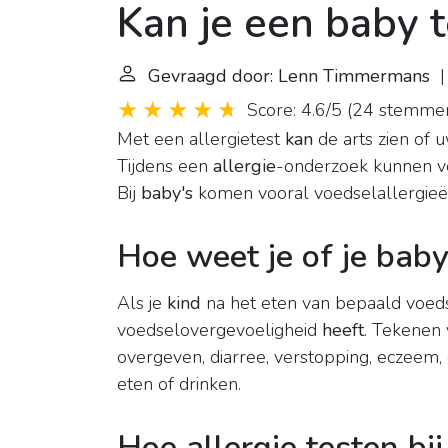
Kan je een baby t
Gevraagd door: Lenn Timmermans
| 
Score: 4.6/5
(
24 stemme
Met een allergietest
kan
de arts zien of
Tijdens een
allergie
-onderzoek kunnen v
Bij
baby's
komen vooral voedselallergieën
Hoe weet je of je baby
Als je
kind
na het eten van bepaald voed
voedselovergevoeligheid
heeft
. Tekenen 
overgeven, diarree, verstopping, eczeem,
eten of drinken.
Hoe allergie testen bi