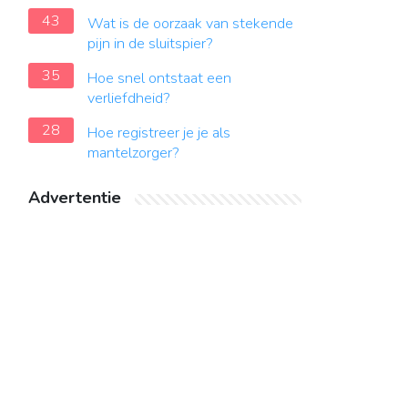
43
Wat is de oorzaak van stekende
pijn in de sluitspier?
35
Hoe snel ontstaat een
verliefdheid?
28
Hoe registreer je je als
mantelzorger?
Advertentie