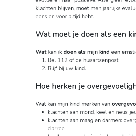
evolueren naar positieve. Allergieën evo
klachten blijven,
moet
men jaarlijks evalu
eens en voor altijd hebt.
Wat moet je doen als een ki
Wat
kan ik
doen als
mijn
kind
een ernst
Bel 112 of de huisartsenpost.
Blijf bij uw
kind
.
Hoe herken je overgevoelighe
Wat kan mijn kind merken van
overgevo
klachten aan mond, keel en neus: jeu
klachten aan maag en darmen: overge
diarree.